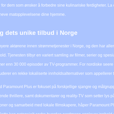
for dem som ønsker å forbedre sine kulinariske ferdigheter. La 
 å heve matopplevelsene dine hjemme.
 dets unike tilbud i Norge
yere aktørene innen strømmetjenester i Norge, og den har alle
d. Tjenesten tilbyr en variert samling av filmer, serier og spe
er enn 30 000 episoder av TV-programmer. For nordiske seere er
derer en rekke lokaliserte innholdsalternativer som appellerer 
Paramount Plus er fokuset på forskjellige sjangre og målgrupper
de thrillere, samt dokumentarer og reality-TV som setter lys p
ner og samarbeid med lokale filmskapere, håper Paramount Plus