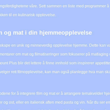
ingsferdighetene våre. Sett sammen en liste med programmer å
kken til en kulinarisk opplevelse.
ilm og mat i din hjemmeopplevelse
 skape en unik og minneverdig opplevelse hjemme. Dette kan væ
ntarer om mat og filmatiseringer som fokuserer på matlaging o
t Plus blir det lettere å finne innhold som inspirerer appetitt
n velger rett filmopplevelse, kan man også planlegge hva man sk
dene for å integrere film og mat er å arrangere temakvelder h
r og ost, eller en italiensk aften med pasta og vin. Når du ser e