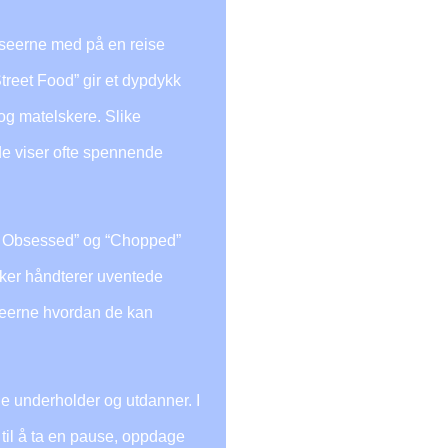
 seerne med på en reise
reet Food” gir et dypdykk
 og matelskere. Slike
de viser ofte spennende
od Obsessed” og “Chopped”
kker håndterer uventede
 seerne hvordan de kan
e underholder og utdanner. I
 til å ta en pause, oppdage