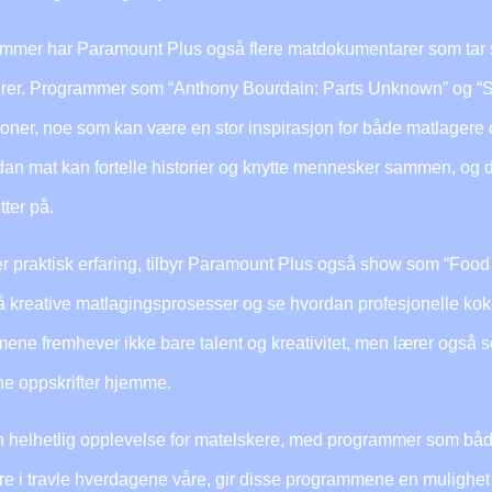
grammer har Paramount Plus også flere matdokumentarer som tar
urer. Programmer som “Anthony Bourdain: Parts Unknown” og “St
isjoner, noe som kan være en stor inspirasjon for både matlagere
rdan mat kan fortelle historier og knytte mennesker sammen, og 
tter på.
mer praktisk erfaring, tilbyr Paramount Plus også show som “Fo
å kreative matlagingsprosesser og se hvordan profesjonelle ko
ene fremhever ikke bare talent og kreativitet, men lærer også
e oppskrifter hjemme.
 en helhetlig opplevelse for matelskere, med programmer som båd
gere i travle hverdagene våre, gir disse programmene en mulighet