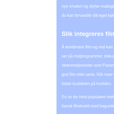
nye smaker og styrke matlag
du kan forvandle ditt eget kjø
Slik integreres f
Å kombinere film og mat kan
ser på matprogrammer, dokume
strømmetjenester som Paramoun
god film eller serie. Når ma
totale kvaliteten på kvelden.
En av de mest populære meto
fransk filmkveld med baguette