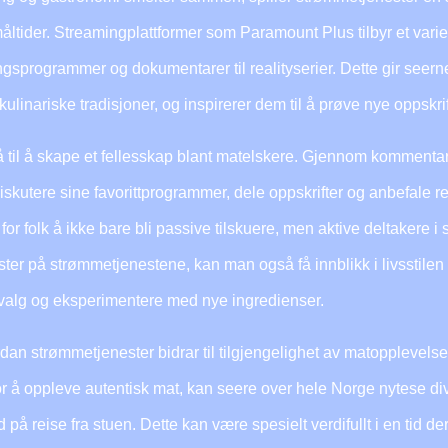
åltider. Streamingplattformer som Paramount Plus tilbyr et vari
ngsprogrammer og dokumentarer til realityserier. Dette gir seerne
kulinariske tradisjoner, og inspirerer dem til å prøve nye oppskr
 til å skape et fellesskap blant matelskere. Gjennom kommenta
skutere sine favorittprogrammer, dele oppskrifter og anbefale r
g for folk å ikke bare bli passive tilskuere, men aktive deltakere
ter på strømmetjenestene, kan man også få innblikk i livsstilen 
e valg og eksperimentere med nye ingredienser.
dan strømmetjenester bidrar til tilgjengelighet av matopplevelser. 
for å oppleve autentisk mat, kan seere over hele Norge nytese di
 reise fra stuen. Dette kan være spesielt verdifullt i en tid der 