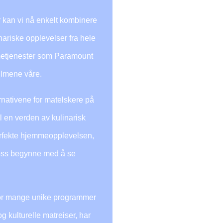
r kan vi nå enkelt kombinere
nariske opplevelser fra hele
mmetjenester som Paramount
filmene våre.
rnativene for matelskere på
l en verden av kulinarisk
 perfekte hjemmeopplevelsen,
a oss begynne med å se
 hvor mange unike programmer
 kulturelle matreiser, har