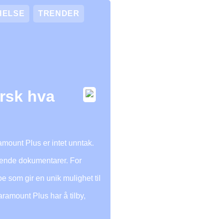
HELSE
TRENDER
rsk hva
amount Plus er intet unntak.
rerende dokumentarer. For
e som gir en unik mulighet til
aramount Plus har å tilby,