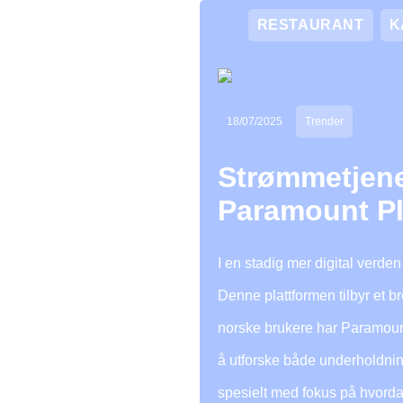
RESTAURANT
K
18/07/2025
Trender
Strømmetjene
Paramount Plu
I en stadig mer digital verde
Denne plattformen tilbyr et b
norske brukere har Paramount 
å utforske både underholdning 
spesielt med fokus på hvord