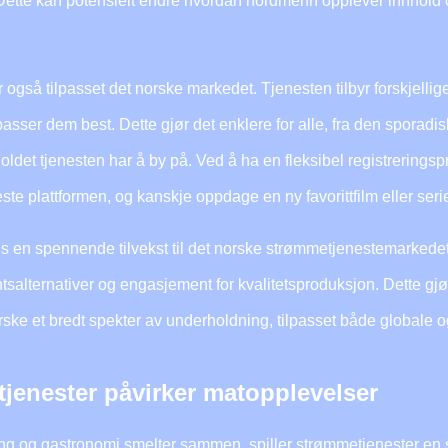
 Dette kan potensielt endre hvordan nordmenn opplever innhold o
gså tilpasset det norske markedet. Tjenesten tilbyr forskjellige 
sser dem best. Dette gjør det enklere for alle, fra den sporadis
nholdet tjenesten har å by på. Ved å ha en fleksibel registrering
este plattformen, og kanskje oppdage en ny favorittfilm eller seri
s en spennende tilvekst til det norske strømmetjenestemarkedet
salternativer og engasjement for kvalitetsproduksjon. Dette gjø
rske et bredt spekter av underholdning, tilpasset både globale 
jenester påvirker matopplevelser
g og gastronomi smelter sammen, spiller strømmetjenester en sta