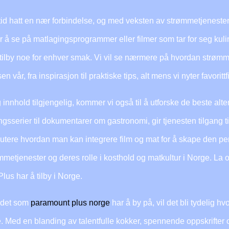
tid hatt en nær forbindelse, og med veksten av strømmetjeneste
r å se på matlagingsprogrammer eller filmer som tar for seg kuli
tilby noe for enhver smak. Vi vil se nærmere på hvordan strø
 vår, fra inspirasjon til praktiske tips, alt mens vi nyter favoritt
nhold tilgjengelig, kommer vi også til å utforske de beste alte
sserier til dokumentarer om gastronomi, gir tjenesten tilgang ti
 diskutere hvordan man kan integrere film og mat for å skape den
ømmetjenester og deres rolle i kosthold og matkultur i Norge. L
s har å tilby i Norge.
ldet som
paramount plus norge
har å by på, vil det bli tydelig
 Med en blanding av talentfulle kokker, spennende oppskrifter og