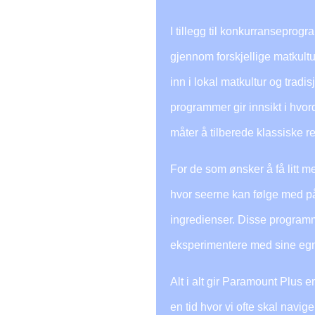
I tillegg til konkurransepro
gjennom forskjellige matkult
inn i lokal matkultur og trad
programmer gir innsikt i hvo
måter å tilberede klassiske re
For de som ønsker å få litt 
hvor seerne kan følge med p
ingredienser. Disse programm
eksperimentere med sine egn
Alt i alt gir Paramount Plus
en tid hvor vi ofte skal navi