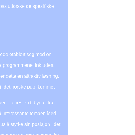
oss utforske de spesifikke
rede etablert seg med en
sialprogrammene, inkludert
 dette en attraktiv løsning,
til det norske publikummet.
. Tjenesten tilbyr alt fra
å interessante temaer. Med
 å styrke sin posisjon i det