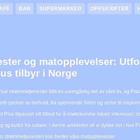
AFÉ
BAR
SUPERMARKED
OPPSKRIFTER
ster og matopplevelser: Utfo
s tilbyr i Norge
n har strømmetjenester blitt en uunngåelig del av våre liv, og Par
redt spekter av innhold, fra spennende filmer og serier til inspi
Plus tilpasset sitt tilbud for å imøtekomme lokale interesser, no
og kultur fra sofaen. I denne artikkelen vil vi dykke inn i hva P
an strømmetjenesten kan berike våre matopplevelser.