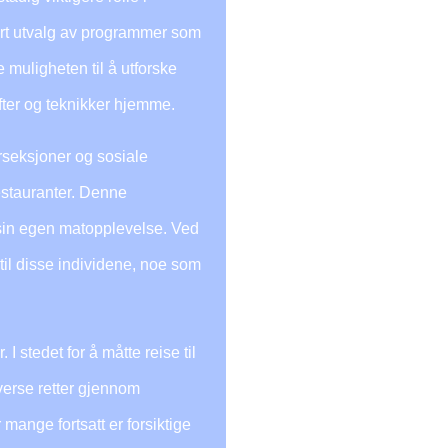
ert utvalg av programmer som
 muligheten til å utforske
ifter og teknikker hjemme.
rseksjoner og sosiale
estauranter. Denne
 i sin egen matopplevelse. Ved
til disse individene, noe som
I stedet for å måtte reise til
verse retter gjennom
mange fortsatt er forsiktige