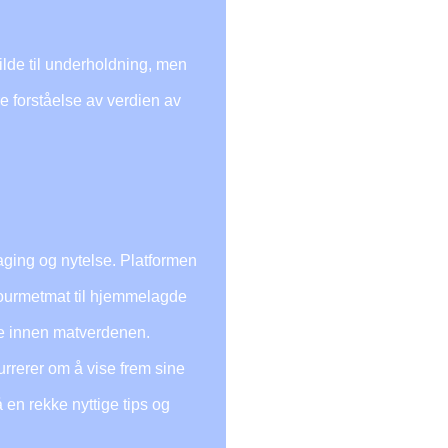
ilde til underholdning, men
 forståelse av verdien av
aging og nytelse. Platformen
 gourmetmat til hjemmelagde
lle innen matverdenen.
rrerer om å vise frem sine
 en rekke nyttige tips og