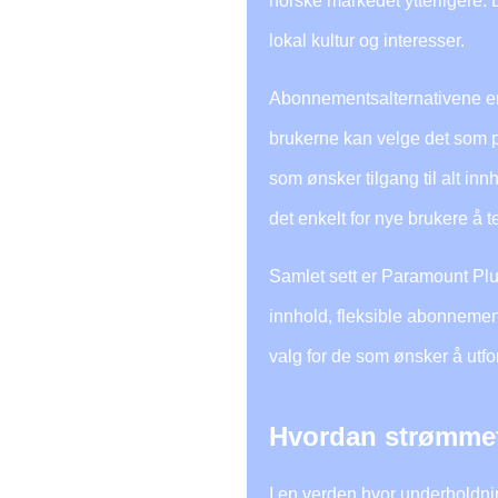
norske markedet ytterligere.
lokal kultur og interesser.
Abonnementsalternativene er o
brukerne kan velge det som pa
som ønsker tilgang til alt in
det enkelt for nye brukere å t
Samlet sett er Paramount Plu
innhold, fleksible abonnement
valg for de som ønsker å utfo
Hvordan strømmet
I en verden hvor underholdnin