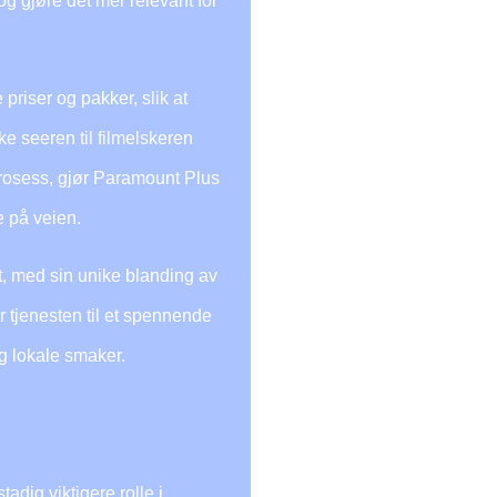
g gjøre det mer relevant for
priser og pakker, slik at
ke seeren til filmelskeren
sprosess, gjør Paramount Plus
e på veien.
, med sin unike blanding av
r tjenesten til et spennende
og lokale smaker.
dig viktigere rolle i