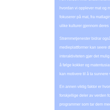
hvordan vi opplever mat og m
fokuserer på mat, fra matlagi
ulike kulturer gjennom deres 
Strømmetjenester bidrar også
medieplattformer kan seere di
interaktiviteten gjør det muli
å følge kokker og matentusias
kan motivere til å ta sunner
En annen viktig faktor er hvor
forskjellige deler av verden 
programmer som tar dem med på