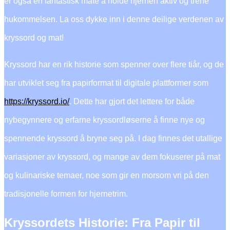
er også en fantastisk måte å holde hjernen aktiv og trene
hukommelsen. La oss dykke inn i denne deilige verdenen av
kryssord og mat!
Kryssord har en rik historie som spenner over flere tiår, og de
har utviklet seg fra papirformat til digitale plattformer som
https://kryssord.io/
. Dette har gjort det lettere for både
nybegynnere og erfarne kryssordløserne å finne nye og
spennende kryssord å bryne seg på. I dag finnes det utallige
variasjoner av kryssord, og mange av dem fokuserer på mat
og kulinariske temaer, noe som gir en morsom vri på den
tradisjonelle formen for hjernetrim.
Kryssordets Historie: Fra Papir til