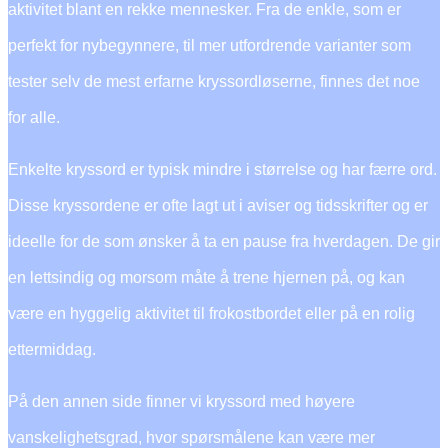
aktivitet blant en rekke mennesker. Fra de enkle, som er
perfekt for nybegynnere, til mer utfordrende varianter som
tester selv de mest erfarne kryssordløserne, finnes det noe
for alle.
Enkelte kryssord er typisk mindre i størrelse og har færre ord.
Disse kryssordene er ofte lagt ut i aviser og tidsskrifter og er
ideelle for de som ønsker å ta en pause fra hverdagen. De gir
en lettsindig og morsom måte å trene hjernen på, og kan
være en hyggelig aktivitet til frokostbordet eller på en rolig
ettermiddag.
På den annen side finner vi kryssord med høyere
vanskelighetsgrad, hvor spørsmålene kan være mer