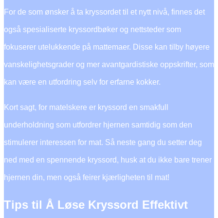
For de som ønsker å ta kryssordet til et nytt nivå, finnes det
også spesialiserte kryssordbøker og nettsteder som
fokuserer utelukkende på mattemaer. Disse kan tilby høyere
vanskelighetsgrader og mer avantgardistiske oppskrifter, som
kan være en utfordring selv for erfarne kokker.
Kort sagt, for matelskere er kryssord en smakfull
underholdning som utfordrer hjernen samtidig som den
stimulerer interessen for mat. Så neste gang du setter deg
ned med en spennende kryssord, husk at du ikke bare trener
hjernen din, men også feirer kjærligheten til mat!
Tips til Å Løse Kryssord Effektivt