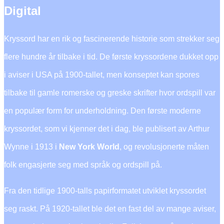
Digital
Kryssord har en rik og fascinerende historie som strekker seg
flere hundre år tilbake i tid. De første kryssordene dukket opp
i aviser i USA på 1900-tallet, men konseptet kan spores
tilbake til gamle romerske og greske skrifter hvor ordspill var
en populær form for underholdning. Den første moderne
kryssordet, som vi kjenner det i dag, ble publisert av Arthur
Wynne i 1913 i
New York World
, og revolusjonerte måten
folk engasjerte seg med språk og ordspill på.
Fra den tidlige 1900-talls papirformatet utviklet kryssordet
seg raskt. På 1920-tallet ble det en fast del av mange aviser,