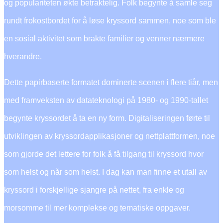
og populariteten økte betraktelig. Folk begynte å samle seg
rundt frokostbordet for å løse kryssord sammen, noe som ble
en sosial aktivitet som brakte familier og venner nærmere
hverandre.
Dette papirbaserte formatet dominerte scenen i flere tiår, men
med framveksten av datateknologi på 1980- og 1990-tallet
begynte kryssordet å ta en ny form. Digitaliseringen førte til
utviklingen av kryssordapplikasjoner og nettplattformen, noe
som gjorde det lettere for folk å få tilgang til kryssord hvor
som helst og når som helst. I dag kan man finne et utall av
kryssord i forskjellige sjangre på nettet, fra enkle og
morsomme til mer komplekse og tematiske oppgaver.