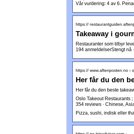
Vår vurdering: 4 av 6. Pen
https:// restaurantguiden.aften
Takeaway i gour
Restauranter som tilbyr lev
194 anmeldelserStengt nå ·
https:// www.aftenposten.no › o
Her får du den b
Her får du den beste take
Oslo Takeout Restaurants ;
354 reviews · Chinese, Asia
Pizza, sushi, indisk eller th
https:// no.tripadvisor.com › …