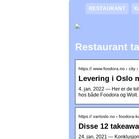
RESTAURANT
K
Restaurant t
https:// www.foodora.no › city ›
Levering i Oslo 
4. jan. 2022 — Her er de tol
hos både Foodora og Wolt.
https:// vartoslo.no › foodora-
Disse 12 takeawa
24. jan. 2021 — Konklusjon