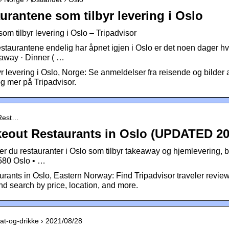
urantene som tilbyr levering i Oslo
om tilbyr levering i Oslo – Tripadvisor
staurantene endelig har åpnet igjen i Oslo er det noen dager hv
keaway · Dinner ( …
r levering i Oslo, Norge: Se anmeldelser fra reisende og bilder 
og mer på Tripadvisor.
 Rest…
eout Restaurants in Oslo (UPDATED 20
r du restauranter i Oslo som tilbyr takeaway og hjemlevering, både
0580 Oslo • …
rants in Oslo, Eastern Norway: Find Tripadvisor traveler rev
d search by price, location, and more.
at-og-drikke › 2021/08/28