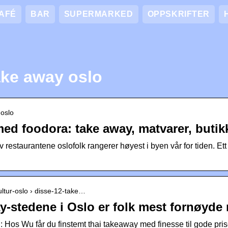
AFÉ
BAR
SUPERMARKED
OPPSKRIFTER
ake away oslo
 oslo
med foodora: take away, matvarer, butik
v restaurantene oslofolk rangerer høyest i byen vår for tiden. Et
kultur-oslo › disse-12-take…
y-stedene i Oslo er folk mest fornøyd
: Hos Wu får du finstemt thai takeaway med finesse til gode 