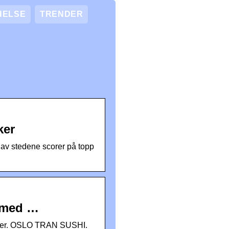
HELSE
TRENDER
ker
t av stedene scorer på topp
e med …
priser. OSLO TRAN SUSHI.