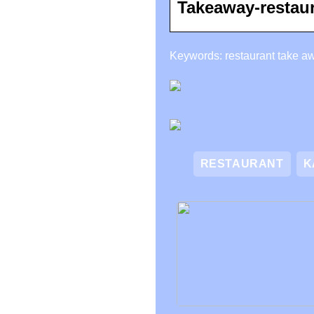
Takeaway-restaur
Keywords: restaurant take aw
RESTAURANT
K