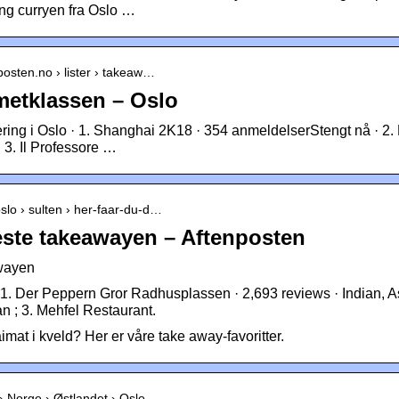
ang curryen fra Oslo …
posten.no › lister › takeaw…
metklassen – Oslo
ering i Oslo · 1. Shanghai 2K18 · 354 anmeldelserStengt nå · 2.
 3. Il Professore …
slo › sulten › her-faar-du-d…
este takeawayen – Aftenposten
awayen
 1. Der Peppern Gror Radhusplassen · 2,693 reviews · Indian, A
n ; 3. Mehfel Restaurant.
aimat i kveld? Her er våre take away-favoritter.
 › Norge › Østlandet › Oslo