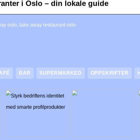
anter i Oslo – din lokale guide
ay oslo, take away restaurant oslo
AFÉ
BAR
SUPERMARKED
OPPSKRIFTER