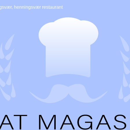
gsvær, henningsvær restaurant