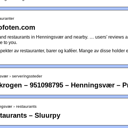
auranter
Lofoten.com
 and restaurants in Henningsvær and nearby. … users’ reviews an
e to you.
 spekter av restauranter, barer og kaféer. Mange av disse holder e
gsvær › serveringssteder
krogen – 951098795 – Henningsvær – Pr
ingsvær › restaurants
taurants – Sluurpy