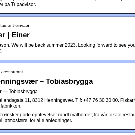
er på Tripadvisor.
estaurant-einvaer
r | Einer
eason. We will be back summer 2023. Looking forward to see you
2.
› restaurant
Henningsvær – Tobiasbrygga
ær — Tobiasbrygga
landsgata 11, 8312 Henningsvær. Tlf: +47 76 30 30 00. Fiskar
fabrikken.
m ønsker gode opplevelser rundt matbordet, fra vår lokale resta
l atmosfære, for alle anledninger.