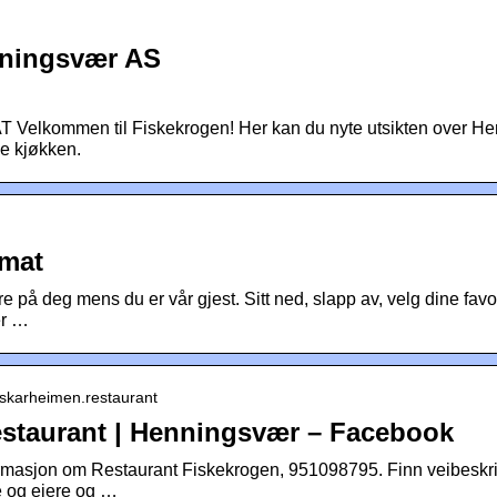
nningsvær AS
lkommen til Fiskekrogen! Her kan du nyte utsikten over He
ne kjøkken.
tmat
are på deg mens du er vår gjest. Sitt ned, slapp av, velg dine favor
er …
eskarheimen.restaurant
staurant | Henningsvær – Facebook
formasjon om Restaurant Fiskekrogen, 951098795. Finn veibeskriv
re og eiere og …