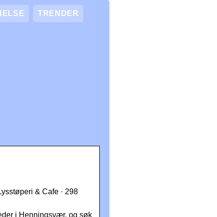
HELSE
TRENDER
Lysstøperi & Cafe · 298
teder i Henningsvær, og søk