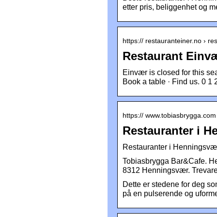
etter pris, beliggenhet og m
https:// restauranteiner.no › r
Restaurant Einvæ
Einvær is closed for this s
Book a table · Find us. 0 1 
https:// www.tobiasbrygga.com 
Restauranter i 
Restauranter i Henningsv
Tobiasbrygga Bar&Cafe. Hel
8312 Henningsvær. Trevare
Dette er stedene for deg so
på en pulserende og uformel