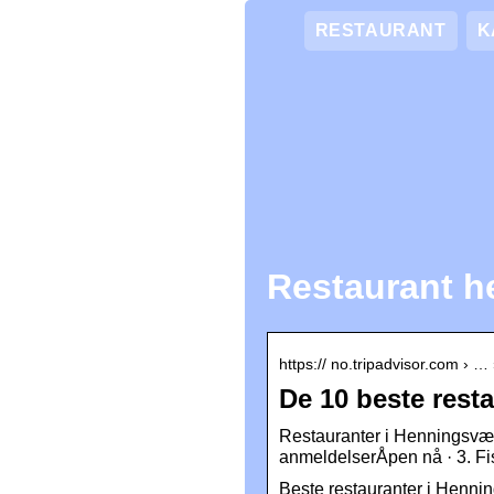
RESTAURANT
K
Restaurant 
https:// no.tripadvisor.com › 
De 10 beste rest
Restauranter i Henningsvær
anmeldelserÅpen nå · 3. F
Beste restauranter i Henni