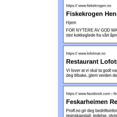
https:// www.fiskekrogen.no
Fiskekrogen He
Hjem
FOR NYTERE AV GOD MAT Ve
stor kokkeglede fra vårt åp
https:// www.lofotmat.no
Restaurant Lofo
Vi lover at vi skal ta godt v
deg tilbake, glem verden d
https:// www.facebook.com › f
Feskarheimen Re
Proff.no gir deg bedriftsin
regnskapstall, ledelse, sty