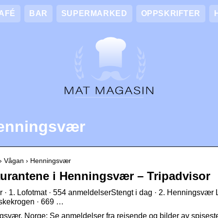
AFÉ
BAR
SUPERMARKED
OPPSKRIFTER
henningsvær
… › Vågan › Henningsvær
aurantene i Henningsvær – Tripadvisor
 · 1. Lofotmat · 554 anmeldelserStengt i dag · 2. Henningsvær 
iskekrogen · 669 …
ngsvær, Norge: Se anmeldelser fra reisende og bilder av spises