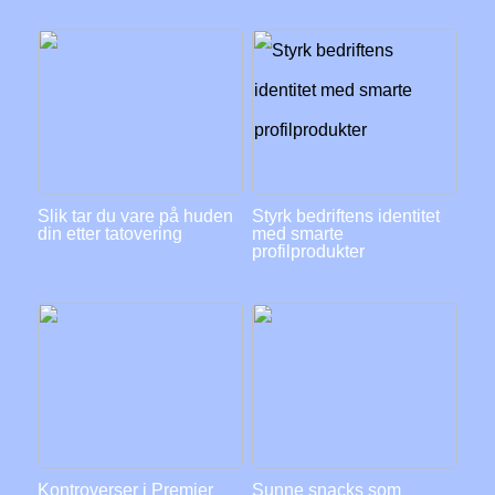
Slik tar du vare på huden
Styrk bedriftens identitet
din etter tatovering
med smarte
profilprodukter
Kontroverser i Premier
Sunne snacks som