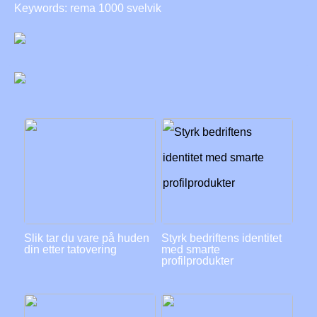
Keywords: rema 1000 svelvik
Slik tar du vare på huden
Styrk bedriftens identitet
din etter tatovering
med smarte
profilprodukter