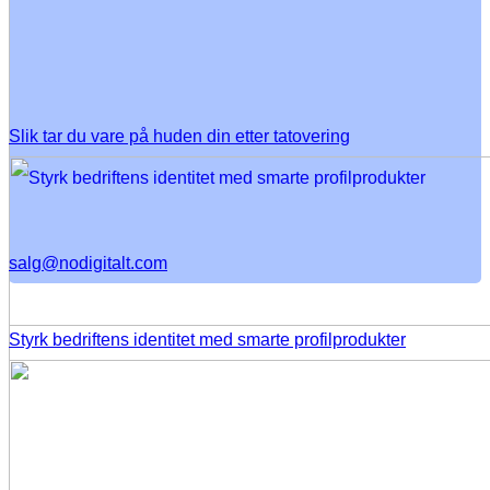
Slik tar du vare på huden din etter tatovering
salg@nodigitalt.com
Styrk bedriftens identitet med smarte profilprodukter