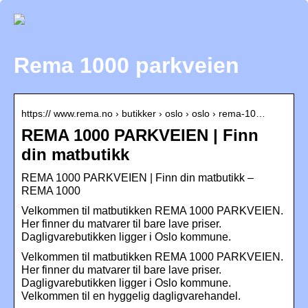
Rema 1000 parkveien
https:// www.rema.no › butikker › oslo › oslo › rema-10…
REMA 1000 PARKVEIEN | Finn
din matbutikk
REMA 1000 PARKVEIEN | Finn din matbutikk –
REMA 1000
Velkommen til matbutikken REMA 1000 PARKVEIEN.
Her finner du matvarer til bare lave priser.
Dagligvarebutikken ligger i Oslo kommune.
Velkommen til matbutikken REMA 1000 PARKVEIEN.
Her finner du matvarer til bare lave priser.
Dagligvarebutikken ligger i Oslo kommune.
Velkommen til en hyggelig dagligvarehandel.