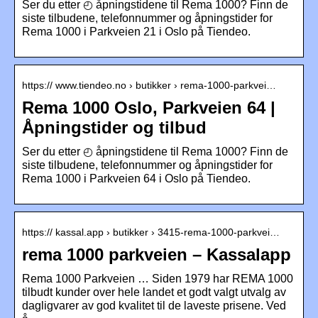
Ser du etter ◴ åpningstidene til Rema 1000? Finn de
siste tilbudene, telefonnummer og åpningstider for
Rema 1000 i Parkveien 21 i Oslo på Tiendeo.
https:// www.tiendeo.no › butikker › rema-1000-parkvei…
Rema 1000 Oslo, Parkveien 64 |
Åpningstider og tilbud
Ser du etter ◴ åpningstidene til Rema 1000? Finn de
siste tilbudene, telefonnummer og åpningstider for
Rema 1000 i Parkveien 64 i Oslo på Tiendeo.
https:// kassal.app › butikker › 3415-rema-1000-parkvei…
rema 1000 parkveien – Kassalapp
Rema 1000 Parkveien … Siden 1979 har REMA 1000
tilbudt kunder over hele landet et godt valgt utvalg av
dagligvarer av god kvalitet til de laveste prisene. Ved