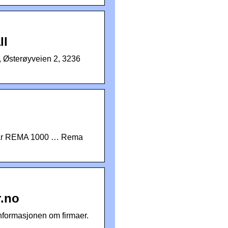
ll
 Østerøyveien 2, 3236
9 har REMA 1000 … Rema
r.no
nformasjonen om firmaer.