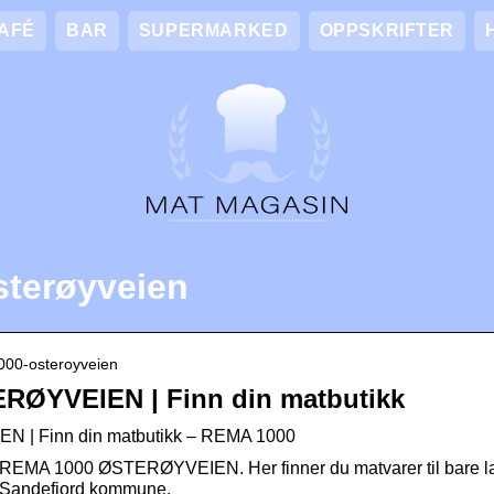
AFÉ
BAR
SUPERMARKED
OPPSKRIFTER
terøyveien
000-osteroyveien
RØYVEIEN | Finn din matbutikk
| Finn din matbutikk – REMA 1000
 REMA 1000 ØSTERØYVEIEN. Her finner du matvarer til bare lav
i Sandefjord kommune.