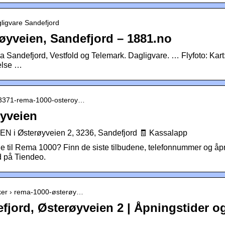
gligvare Sandefjord
øyveien, Sandefjord – 1881.no
 Sandefjord, Vestfold og Telemark. Dagligvare. … Flyfoto: Kart
else …
 › 3371-rema-1000-osteroy…
øyveien
 Østerøyveien 2, 3236, Sandefjord 🧾 Kassalapp
ne til Rema 1000? Finn de siste tilbudene, telefonnummer og åp
d på Tiendeo.
ikker › rema-1000-østerøy…
jord, Østerøyveien 2 | Åpningstider og