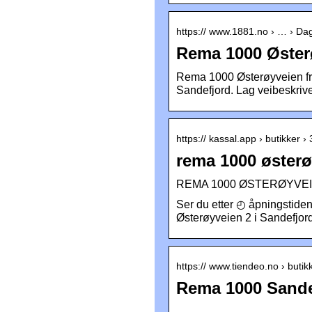
https:// www.1881.no › … › Da
Rema 1000 Øster
Rema 1000 Østerøyveien fra
Sandefjord. Lag veibeskriv
https:// kassal.app › butikker
rema 1000 øster
REMA 1000 ØSTERØYVEIEN i
Ser du etter ◴ åpningstide
Østerøyveien 2 i Sandefjor
https:// www.tiendeo.no › but
Rema 1000 Sandef