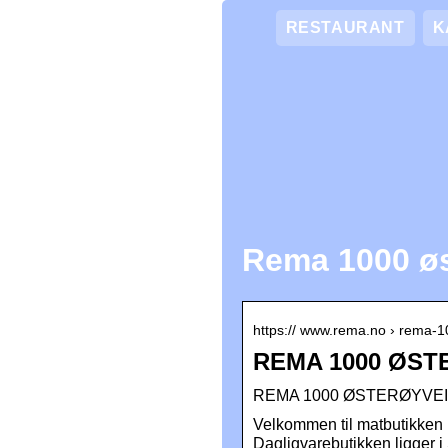
RESTAURANT
K
Rema 1000 øs
https:// www.rema.no › rema-1
REMA 1000 ØSTE
REMA 1000 ØSTERØYVEIEN 
Velkommen til matbutikken
Dagligvarebutikken ligger 