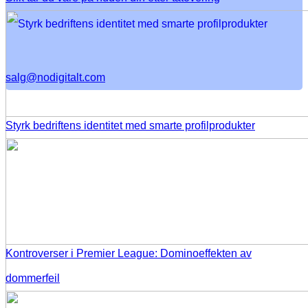
salg@nodigitalt.com
Styrk bedriftens identitet med smarte profilprodukter
Kontroverser i Premier League: Dominoeffekten av
dommerfeil