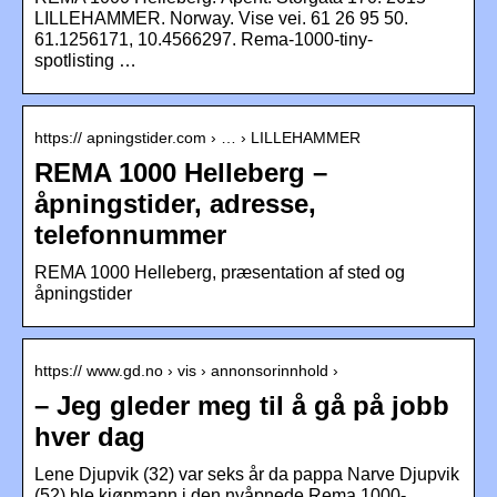
LILLEHAMMER. Norway. Vise vei. 61 26 95 50.
61.1256171, 10.4566297. Rema-1000-tiny-
spotlisting …
https:// apningstider.com › … › LILLEHAMMER
REMA 1000 Helleberg –
åpningstider, adresse,
telefonnummer
REMA 1000 Helleberg, præsentation af sted og
åpningstider
https:// www.gd.no › vis › annonsorinnhold ›
– Jeg gleder meg til å gå på jobb
hver dag
Lene Djupvik (32) var seks år da pappa Narve Djupvik
(52) ble kjøpmann i den nyåpnede Rema 1000-