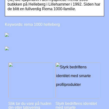
butikken på Helleberg i Lillehammer i 1992. Siden har
de blitt en fullverdig Rema 1000-familie.
Keywords: rema 1000 helleberg
Slik tar du vare på huden
Styrk bedriftens identitet
din etter tatovering
med smarte