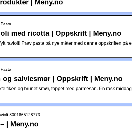
 produkter | Meny.no
› Pasta
li med ricotta | Oppskrift | Meny.no
t ravioli! Prøv pasta på nye måter med denne oppskriften på en
› Pasta
n og salviesmør | Oppskrift | Meny.no
tekte fiken og brunet smør, toppet med parmesan. En rask midd
 ravioli-8001665128773
 – | Meny.no