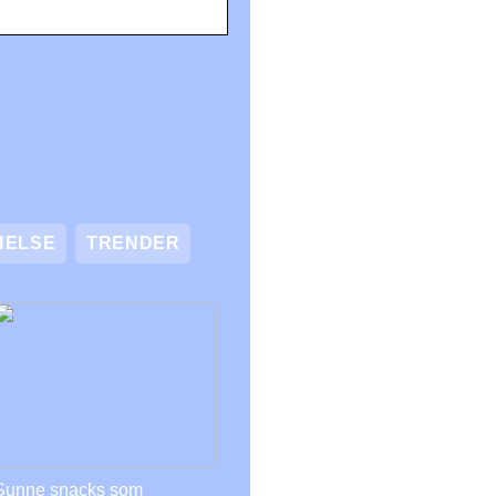
HELSE
TRENDER
Sunne snacks som