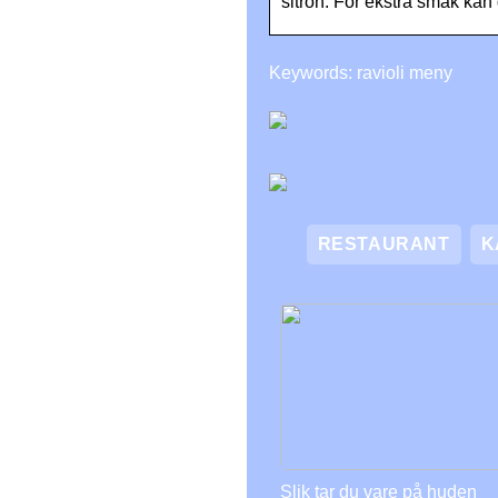
sitron. For ekstra smak kan 
Keywords: ravioli meny
RESTAURANT
K
Slik tar du vare på huden