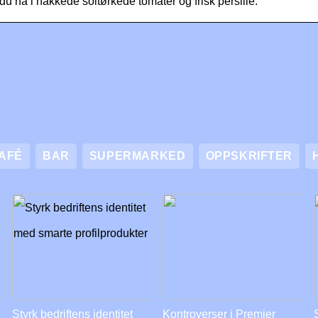
du ha i hakkede soltørkede tomater og frisk persille.
AFÉ
BAR
SUPERMARKED
OPPSKRIFTER
Styrk bedriftens identitet
Kontroverser i Premier