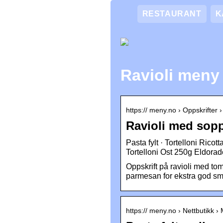
RESTAURANT
K
Ravioli meny
https:// meny.no › Oppskrifter 
Ravioli med sopp
Pasta fylt · Tortelloni Rico
Tortelloni Ost 250g Eldorado
Oppskrift på ravioli med to
parmesan for ekstra god sm
https:// meny.no › Nettbutikk ›