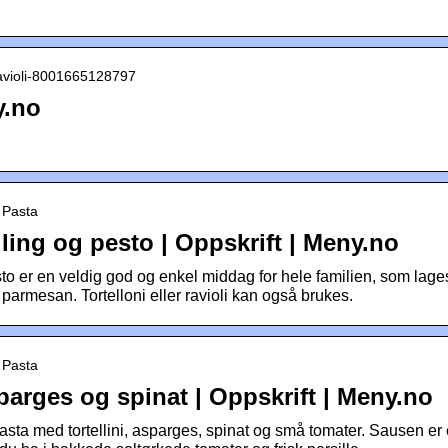
 ravioli-8001665128797
y.no
› Pasta
lling og pesto | Oppskrift | Meny.no
sto er en veldig god og enkel middag for hele familien, som lage
t parmesan. Tortelloni eller ravioli kan også brukes.
› Pasta
parges og spinat | Oppskrift | Meny.no
asta med tortellini, asparges, spinat og små tomater. Sausen er 