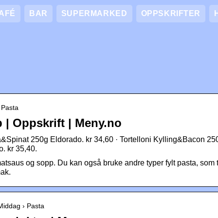
AFÉ
BAR
SUPERMARKED
OPPSKRIFTER
› Pasta
 | Oppskrift | Meny.no
tta&Spinat 250g Eldorado. kr 34,60 · Tortelloni Kylling&Bacon 25
. kr 35,40.
matsaus og sopp. Du kan også bruke andre typer fylt pasta, som t
ak.
 Middag › Pasta