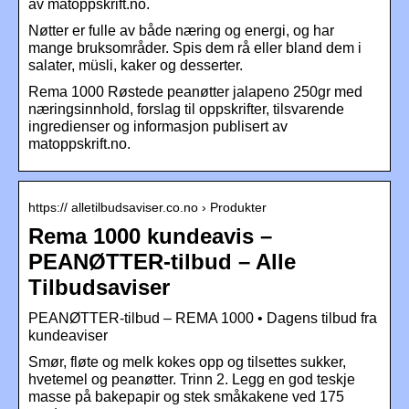
av matoppskrift.no.
Nøtter er fulle av både næring og energi, og har
mange bruksområder. Spis dem rå eller bland dem i
salater, müsli, kaker og desserter.
Rema 1000 Røstede peanøtter jalapeno 250gr med
næringsinnhold, forslag til oppskrifter, tilsvarende
ingredienser og informasjon publisert av
matoppskrift.no.
https:// alletilbudsaviser.co.no › Produkter
Rema 1000 kundeavis –
PEANØTTER-tilbud – Alle
Tilbudsaviser
PEANØTTER-tilbud – REMA 1000 • Dagens tilbud fra
kundeaviser
Smør, fløte og melk kokes opp og tilsettes sukker,
hvetemel og peanøtter. Trinn 2. Legg en god teskje
masse på bakepapir og stek småkakene ved 175