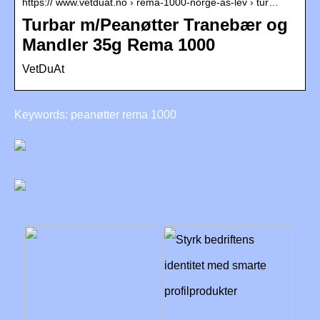
https:// www.vetduat.no › rema-1000-norge-as-lev › tur…
Turbar m/Peanøtter Tranebær og
Mandler 35g Rema 1000
VetDuAt
Keywords: peanøtter rema 1000