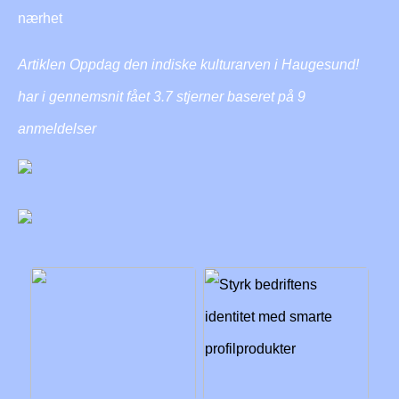
nærhet
Artiklen Oppdag den indiske kulturarven i Haugesund!
har i gennemsnit fået
3.7
stjerner baseret på
9
anmeldelser