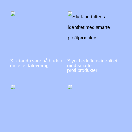
Slik tar du vare på huden
Styrk bedriftens identitet
din etter tatovering
med smarte
profilprodukter