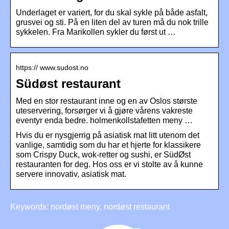
Underlaget er variert, for du skal sykle på både asfalt,
grusvei og sti. På en liten del av turen må du nok trille
sykkelen. Fra Marikollen sykler du først ut …
https:// www.sudost.no
Südøst restaurant
Med en stor restaurant inne og en av Oslos største
uteservering, forsørger vi å gjøre vårens vakreste
eventyr enda bedre. holmenkollstafetten meny …
Hvis du er nysgjerrig på asiatisk mat litt utenom det
vanlige, samtidig som du har et hjerte for klassikere
som Crispy Duck, wok-retter og sushi, er SüdØst
restauranten for deg. Hos oss er vi stolte av å kunne
servere innovativ, asiatisk mat.
Keywords: nordøst meny, nordøst restaurant