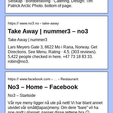
Selskap · Bordbestilling · Catering. Design: Tim
Patrick Arctic Photo. bottom of page.
https:// www.no3.no › take-away
Take Away | nummer3 – no3
Take Away | nummer3
Lars Meyers Gate 3, 8622 Mo i Rana, Norway. Get
Directions. See Menu. Rating · 4.5. (303 reviews).
5,422 people checked in here. +47 73 18 83 33.
robin@no3.
https:// www.facebook.com › … › Restaurant
No3 – Home – Facebook
No3 – Startside
Vår nye meny ligger nå ute på nett! Vi har blant annet
utvidet vår smått(tapas)meny. Om dere “bare” vil ha
noe godt i glasset, passer disse rettene bra 🙂