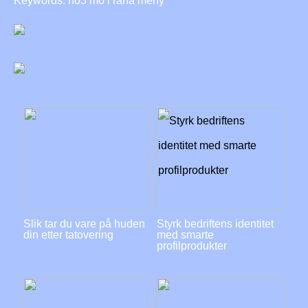
Keywords: no3 mo i rana meny
Slik tar du vare på huden
Styrk bedriftens identitet
din etter tatovering
med smarte
profilprodukter