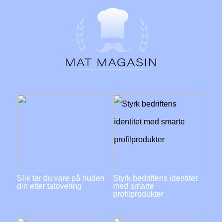
Slik tar du vare på huden
Styrk bedriftens identitet
din etter tatovering
med smarte
profilprodukter