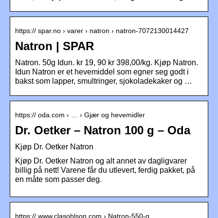
https:// spar.no › varer › natron › natron-7072130014427
Natron | SPAR
Natron. 50g Idun. kr 19, 90 kr 398,00/kg. Kjøp Natron.
Idun Natron er et hevemiddel som egner seg godt i
bakst som lapper, smultringer, sjokoladekaker og …
https:// oda.com › … › Gjær og hevemidler
Dr. Oetker – Natron 100 g – Oda
Kjøp Dr. Oetker Natron
Kjøp Dr. Oetker Natron og alt annet av dagligvarer
billig på nett! Varene får du utlevert, ferdig pakket, på
en måte som passer deg.
https:// www.clasohlson.com › Natron-550-g