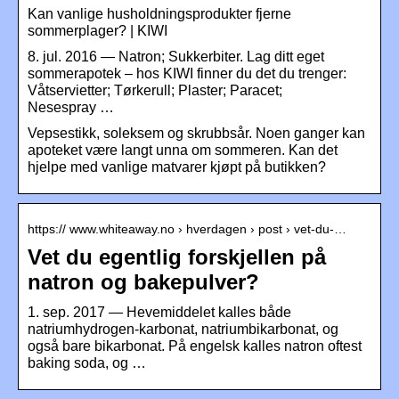
Kan vanlige husholdningsprodukter fjerne
sommerplager? | KIWI
8. jul. 2016 — Natron; Sukkerbiter. Lag ditt eget
sommerapotek – hos KIWI finner du det du trenger:
Våtservietter; Tørkerull; Plaster; Paracet;
Nesespray …
Vepsestikk, soleksem og skrubbsår. Noen ganger kan
apoteket være langt unna om sommeren. Kan det
hjelpe med vanlige matvarer kjøpt på butikken?
https:// www.whiteaway.no › hverdagen › post › vet-du-…
Vet du egentlig forskjellen på
natron og bakepulver?
1. sep. 2017 — Hevemiddelet kalles både
natriumhydrogen-karbonat, natriumbikarbonat, og
også bare bikarbonat. På engelsk kalles natron oftest
baking soda, og …