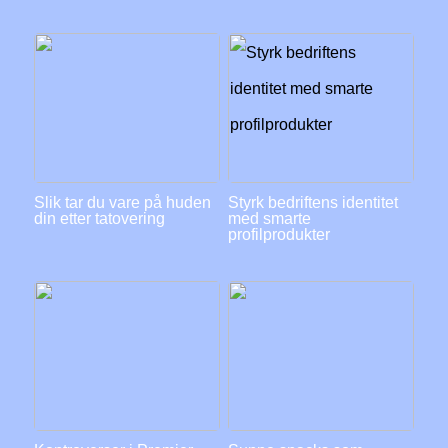
Slik tar du vare på huden
Styrk bedriftens identitet
din etter tatovering
med smarte
profilprodukter