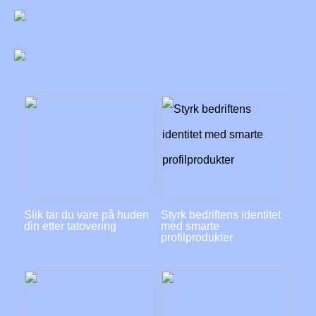
Slik tar du vare på huden
Styrk bedriftens identitet
din etter tatovering
med smarte
profilprodukter