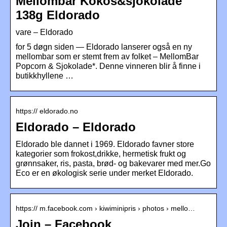
Mellombar Kokos&sjokolade
138g Eldorado
vare – Eldorado
for 5 døgn siden — Eldorado lanserer også en ny
mellombar som er stemt frem av folket – MellomBar
Popcorn & Sjokolade*. Denne vinneren blir å finne i
butikkhyllene …
https:// eldorado.no
Eldorado – Eldorado
Eldorado ble dannet i 1969. Eldorado favner store
kategorier som frokost,drikke, hermetisk frukt og
grønnsaker, ris, pasta, brød- og bakevarer med mer.Go
Eco er en økologisk serie under merket Eldorado.
https:// m.facebook.com › kiwiminipris › photos › mello…
Join – Facebook