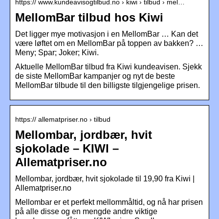
https:// www.kundeavisogtilbud.no › kiwi › tilbud › mel…
MellomBar tilbud hos Kiwi
Det ligger mye motivasjon i en MellomBar … Kan det
være løftet om en MellomBar på toppen av bakken? …
Meny; Spar; Joker; Kiwi.
Aktuelle MellomBar tilbud fra Kiwi kundeavisen. Sjekk
de siste MellomBar kampanjer og nyt de beste
MellomBar tilbude til den billigste tilgjengelige prisen.
https:// allematpriser.no › tilbud
Mellombar, jordbær, hvit
sjokolade – KIWI –
Allematpriser.no
Mellombar, jordbær, hvit sjokolade til 19,90 fra Kiwi |
Allematpriser.no
Mellombar er et perfekt mellommåltid, og nå har prisen
på alle disse og en mengde andre viktige