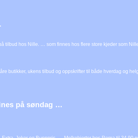
r
 tilbud hos Nille. … som finnes hos flere store kjeder som Nille
re butikker, ukens tilbud og oppskrifter til både hverdag og hel
ines på søndag …
xtra, Joker og Bunnpris. … Melkehjerter hos Rema til 34,90 e