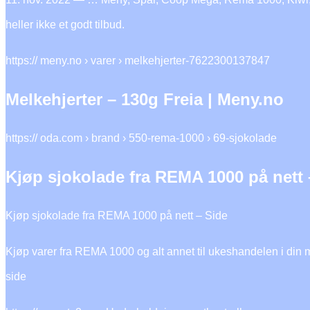
heller ikke et godt tilbud.
https:// meny.no › varer › melkehjerter-7622300137847
Melkehjerter – 130g Freia | Meny.no
https:// oda.com › brand › 550-rema-1000 › 69-sjokolade
Kjøp sjokolade fra REMA 1000 på nett 
Kjøp sjokolade fra REMA 1000 på nett – Side
Kjøp varer fra REMA 1000 og alt annet til ukeshandelen i din ma
side