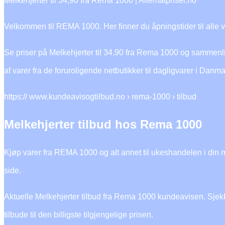
Melkehjerter til 34,90 fra Rema 1000 | Allematpriser.no
Velkommen til REMA 1000. Her finner du åpningstider til alle vå
Se priser på Melkehjerter til 34,90 fra Rema 1000 og sammenli
af varer fra de foruroligende netbutikker til dagligvarer i Danm
https:// www.kundeavisogtilbud.no › rema-1000 › tilbud
Melkehjerter tilbud hos Rema 1000
Kjøp varer fra REMA 1000 og alt annet til ukeshandelen i din ma
side.
Aktuelle Melkehjerter tilbud fra Rema 1000 kundeavisen. Sjekk
tilbude til den billigste tilgjengelige prisen.