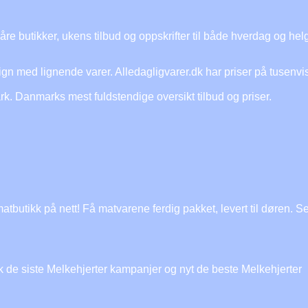
re butikker, ukens tilbud og oppskrifter til både hverdag og hel
gn med lignende varer. Alledagligvarer.dk har priser på tusenvi
ark. Danmarks mest fuldstendige oversikt tilbud og priser.
tbutikk på nett! Få matvarene ferdig pakket, levert til døren. S
 de siste Melkehjerter kampanjer og nyt de beste Melkehjerter