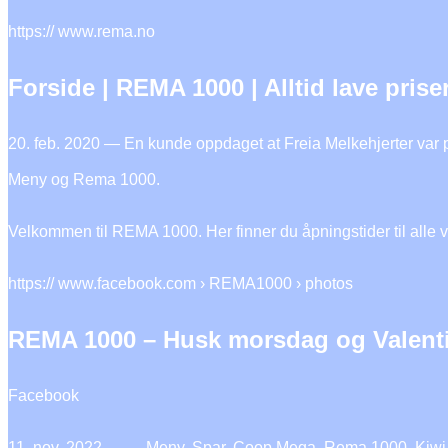
https:// www.rema.no
Forside | REMA 1000 | Alltid lave prise
20. feb. 2020 — En kunde oppdaget at Freia Melkehjerter var på
Meny og Rema 1000.
Velkommen til REMA 1000. Her finner du åpningstider til alle vå
https:// www.facebook.com › REMA1000 › photos
REMA 1000 – Husk morsdag og Valent
Facebook
11. nov. 2022 — … Meny, Spar, Coop Mega, Rema 1000, Kiwi, E