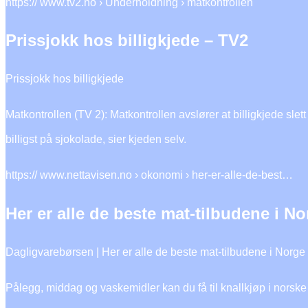
https:// www.tv2.no › Underholdning › matkontrollen
Prissjokk hos billigkjede – TV2
Prissjokk hos billigkjede
Matkontrollen (TV 2): Matkontrollen avslører at billigkjede slett 
billigst på sjokolade, sier kjeden selv.
https:// www.nettavisen.no › okonomi › her-er-alle-de-best…
Her er alle de beste mat-tilbudene i N
Dagligvarebørsen | Her er alle de beste mat-tilbudene i Norg
Pålegg, middag og vaskemidler kan du få til knallkjøp i norsk