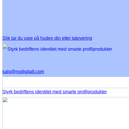
Slik tar du vare på huden din etter tatovering
salg@nodigitalt.com
Styrk bedriftens identitet med smarte profilprodukter