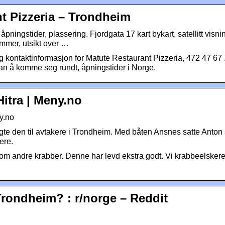
t Pizzeria – Trondheim
ningstider, plassering. Fjordgata 17 kart bykart, satellitt visn
mmer, utsikt over …
 kontaktinformasjon for Matute Restaurant Pizzeria, 472 47 67 
dan å komme seg rundt, åpningstider i Norge.
Hitra | Meny.no
y.no
te den til avtakere i Trondheim. Med båten Ansnes satte Anton s
ere.
som andre krabber. Denne har levd ekstra godt. Vi krabbeelskere
 Trondheim? : r/norge – Reddit