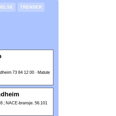
HELSE
TRENDER
o
dheim 73 84 12 00 · Matute
ondheim
8 ; NACE-bransje. 56.101