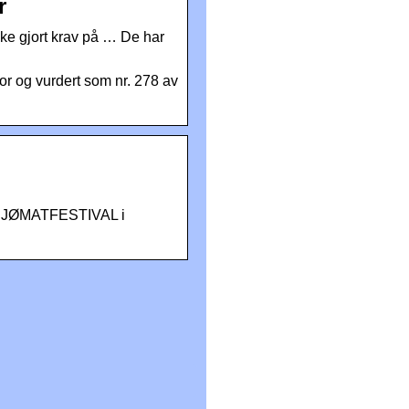
r
kke gjort krav på … De har
sor og vurdert som nr. 278 av
på SJØMATFESTIVAL i