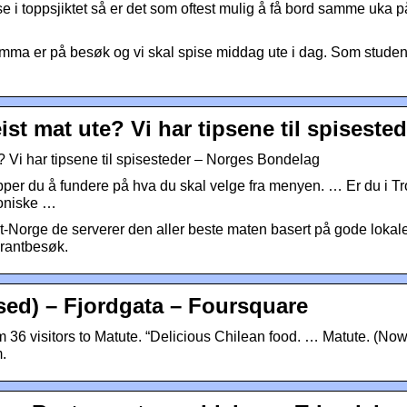
e i toppsjiktet så er det som oftest mulig å få bord samme uka på
ma er på besøk og vi skal spise middag ute i dag. Som student 
ist mat ute? Vi har tipsene til spisested
e? Vi har tipsene til spisesteder – Norges Bondelag
lipper du å fundere på hva du skal velge fra menyen. … Er du i T
koniske …
nt-Norge de serverer den aller beste maten basert på gode lokale
aurantbesøk.
ed) – Fjordgata – Foursquare
m 36 visitors to Matute. “Delicious Chilean food. … Matute. (No
.