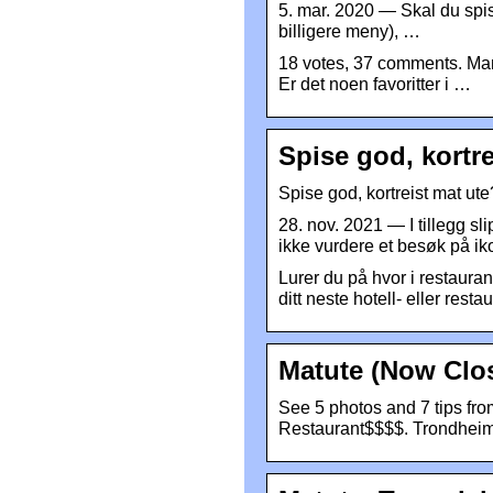
5. mar. 2020 — Skal du spis
billigere meny), …
18 votes, 37 comments. Mam
Er det noen favoritter i …
Spise god, kortre
Spise god, kortreist mat ut
28. nov. 2021 — I tillegg s
ikke vurdere et besøk på i
Lurer du på hvor i restaura
ditt neste hotell- eller rest
Matute (Now Clos
See 5 photos and 7 tips fro
Restaurant$$$$. Trondheim