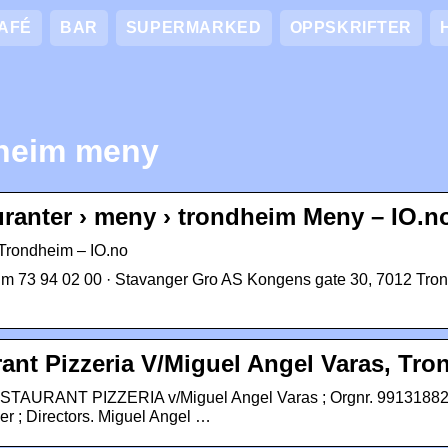
AFÉ
BAR
SUPERMARKED
OPPSKRIFTER
dheim meny
auranter › meny › trondheim Meny – IO.n
 Trondheim – IO.no
m 73 94 02 00 · Stavanger Gro AS Kongens gate 30, 7012 Tron
ant Pizzeria V/Miguel Angel Varas, Tr
STAURANT PIZZERIA v/Miguel Angel Varas ; Orgnr. 99131882
eer ; Directors. Miguel Angel …