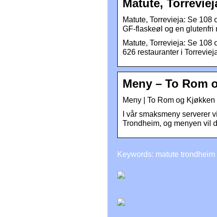
Matute, Torrevie
Matute, Torrevieja: Se 108 
GF-flaskeøl og en glutenfri
Matute, Torrevieja: Se 108 o
626 restauranter i Torreviej
Meny – To Rom 
Meny | To Rom og Kjøkken
I vår smaksmeny serverer v
Trondheim, og menyen vil 
Keywords: matute trondheim