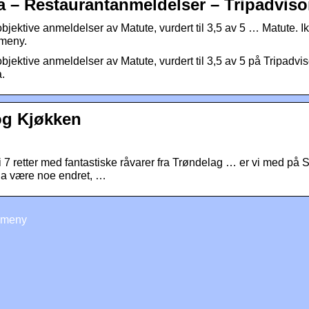
ja – Restaurantanmeldelser – Tripadviso
objektive anmeldelser av Matute, vurdert til 3,5 av 5 … Matute. I
 meny.
bjektive anmeldelser av Matute, vurdert til 3,5 av 5 på Tripadvi
a.
og Kjøkken
i 7 retter med fantastiske råvarer fra Trøndelag … er vi med 
da være noe endret, …
 meny