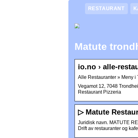
RESTAURANT
K
Matute tron
io.no › alle-rest
Alle Restauranter » Meny i
Vegamot 12, 7048 Trondhei
Restaurant Pizzeria
▷ Matute Restaur
Juridisk navn. MATUTE RE
Drift av restauranter og kaf