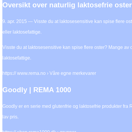
Oversikt over naturlig laktosefrie ost
9. apr. 2015 — Visste du at laktosesensitive kan spise flere o
eller laktosefattige.
Visste du at laktosesensitive kan spise flere oster? Mange av o
laktosefattige.
https:// www.rema.no › Våre egne merkevarer
Goodly | REMA 1000
Goodly er en serie med glutenfrie og laktosefrie produkter fr
lav pris.