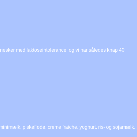
nnesker med laktoseintolerance, og vi har således knap 40
d
 minimælk, piskefløde, creme fraiche, yoghurt, ris- og sojamælk,