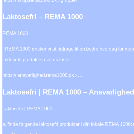
https:// shop.rema1000.dk › grupper
Laktosefri – REMA 1000
REMA 1000
I REMA 1000 ønsker vi at bidrage til en bedre hverdag for me
laktosefri produkter i vores faste …
https:// ansvarlighed.rema1000.dk › …
Laktosefri | REMA 1000 – Ansvarlighe
Laktosefri | REMA 1000
a. finde følgende laktosefri produkter i din lokale REMA 1000: