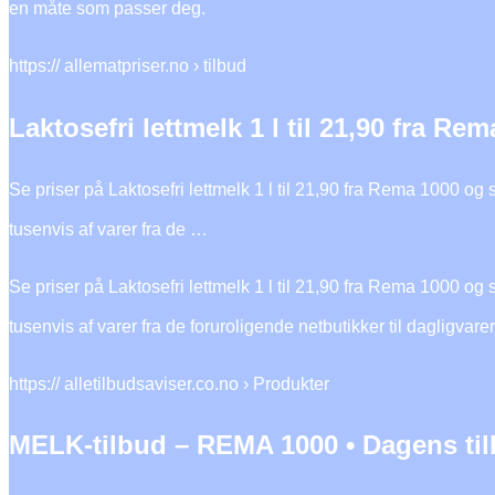
en måte som passer deg.
https:// allematpriser.no › tilbud
Laktosefri lettmelk 1 l til 21,90 fra Re
Se priser på Laktosefri lettmelk 1 l til 21,90 fra Rema 1000 o
tusenvis af varer fra de …
Se priser på Laktosefri lettmelk 1 l til 21,90 fra Rema 1000 o
tusenvis af varer fra de foruroligende netbutikker til dagligvar
https:// alletilbudsaviser.co.no › Produkter
MELK-tilbud – REMA 1000 • Dagens til