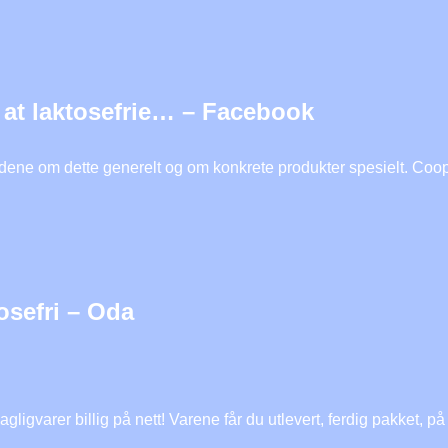
å at laktosefrie… – Facebook
kjedene om dette generelt og om konkrete produkter spesielt. Coo
sefri – Oda
gvarer billig på nett! Varene får du utlevert, ferdig pakket, på