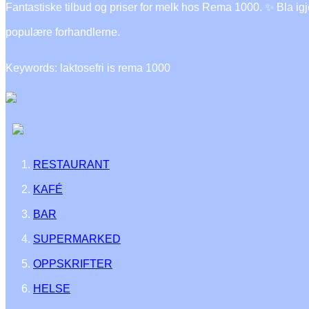
Fantastiske tilbud og priser for melk hos Rema 1000. ✨ Bla igj
populære forhandlerne.
Keywords: laktosefri is rema 1000
RESTAURANT
KAFÉ
BAR
SUPERMARKED
OPPSKRIFTER
HELSE