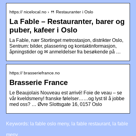
https:// nicelocal.no › 🍴 Restauranter i Oslo
La Fable – Restauranter, barer og
puber, kafeer i Oslo
La Fable, nær Stortinget metrostasjon, distrikter Oslo,
Sentrum: bilder, plassering og kontaktinformasjon,
åpningstider og ✉ anmeldelser fra besøkende på …
https:// brasseriefrance.no
Brasserie France
Le Beaujolais Nouveau est arrivé! Foie de veau – se
vår kveldsmeny! franske følelser……og lyst til å jobbe
med oss? … Øvre Slottsgate 16, 0157 Oslo
Keywords: la fable oslo meny, la fable restaurant, la fable
meny