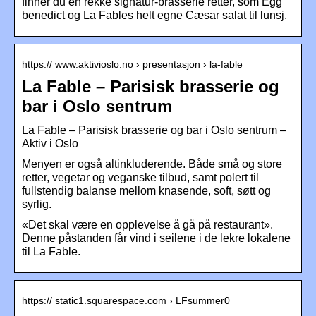
finner du en rekke signatur-brasserie retter, som Egg
benedict og La Fables helt egne Cæsar salat til lunsj.
https:// www.aktivioslo.no › presentasjon › la-fable
La Fable – Parisisk brasserie og
bar i Oslo sentrum
La Fable – Parisisk brasserie og bar i Oslo sentrum –
Aktiv i Oslo
Menyen er også altinkluderende. Både små og store
retter, vegetar og veganske tilbud, samt polert til
fullstendig balanse mellom knasende, soft, søtt og
syrlig.
«Det skal være en opplevelse å gå på restaurant».
Denne påstanden får vind i seilene i de lekre lokalene
til La Fable.
https:// static1.squarespace.com › LFsummer0