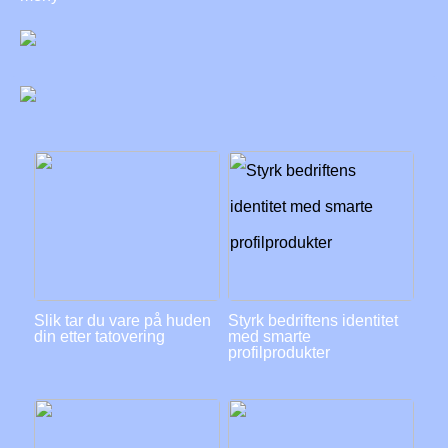
Slik tar du vare på huden
Styrk bedriftens identitet
din etter tatovering
med smarte
profilprodukter