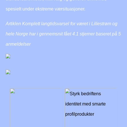
spesielt under ekstreme værsituasjoner.
Artiklen Komplett langtidsvarsel for været i Lillestrøm og
hele Norge har i gennemsnit fået
4.1
stjerner baseret på
5
anmeldelser