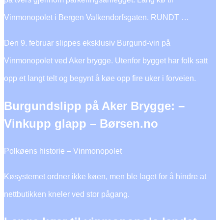
Vinmonopolet i Bergen Valkendorfsgaten. RUNDT …
Den 9. februar slippes eksklusiv Burgund-vin på
Vinmonopolet ved Aker brygge. Utenfor bygget har folk satt
opp et langt telt og begynt å køe opp fire uker i forveien.
Burgundslipp på Aker Brygge: –
Vinkupp glapp – Børsen.no
Polkøens historie – Vinmonopolet
Køsystemet ordner ikke køen, men ble laget for å hindre at
nettbutikken kneler ved stor pågang.