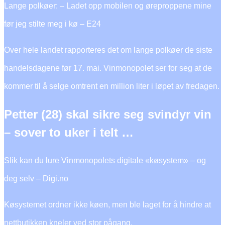
Lange polkøer: – Ladet opp mobilen og øreproppene mine
før jeg stilte meg i kø – E24
Over hele landet rapporteres det om lange polkøer de siste
handelsdagene før 17. mai. Vinmonopolet ser for seg at de
kommer til å selge omtrent en million liter i løpet av fredagen.
Petter (28) skal sikre seg svindyr vin
– sover to uker i telt …
Slik kan du lure Vinmonopolets digitale «køsystem» – og
deg selv – Digi.no
Køsystemet ordner ikke køen, men ble laget for å hindre at
nettbutikken kneler ved stor pågang.