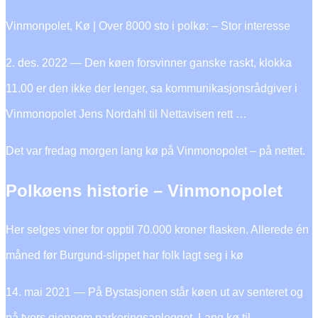
Vinmonpolet, Kø | Over 8000 sto i polkø: – Stor interesse
2. des. 2022 — Den køen forsvinner ganske raskt, klokka
11.00 er den ikke der lenger, sa kommunikasjonsrådgiver i
Vinmonopolet Jens Nordahl til Nettavisen rett …
Det var fredag morgen lang kø på Vinmonopolet – på nettet.
Polkøens historie – Vinmonopolet
Her selges viner for opptil 70.000 kroner flasken. Allerede én
måned før Burgund-slippet har folk lagt seg i kø
14. mai 2021 — På Bystasjonen står køen ut av senteret og
på tvers gjennom parkeringsanlegget. Lang kø til