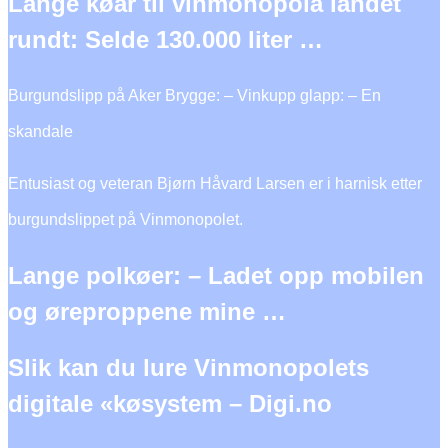
Lange køar til vinmonopola landet
rundt: Selde 130.000 liter …
Burgundslipp på Aker Brygge: – Vinkupp glapp: – En
skandale
Entusiast og veteran Bjørn Håvard Larsen er i harnisk etter
burgundslippet på Vinmonopolet.
Lange polkøer: – Ladet opp mobilen
og øreproppene mine …
Slik kan du lure Vinmonopolets
digitale «køsystem – Digi.no