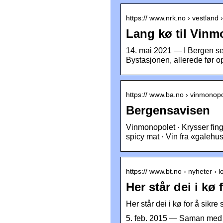
https:// www.nrk.no › vestland
Lang kø til Vinm
14. mai 2021 — I Bergen sen
Bystasjonen, allerede før o
https:// www.ba.no › vinmonopo
Bergensavisen
Vinmonopolet · Krysser fingr
spicy mat · Vin fra «galehus
https:// www.bt.no › nyheter › l
Her står dei i kø
Her står dei i kø for å sikr
5. feb. 2015 — Saman med kr