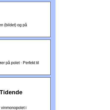
n (bildet) og på
r på polet · Perfekt til
 Tidende
r vinmonopolet i