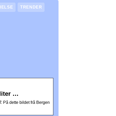
HELSE
TRENDER
liter …
På dette bildet frå Bergen