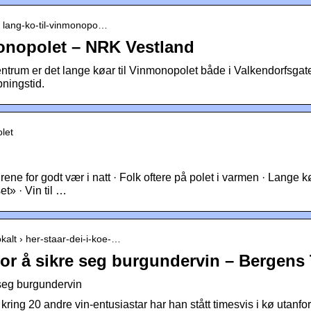
 › lang-ko-til-vinmonopo…
onopolet – NRK Vestland
trum er det lange køar til Vinmonopolet både i Valkendorfsgate
pningstid.
let
ene for godt vær i natt · Folk oftere på polet i varmen · Lange køe
et» · Vin til …
okalt › her-staar-dei-i-koe-…
 for å sikre seg burgundervin – Bergens
e seg burgundervin
ing 20 andre vin-entusiastar har han stått timesvis i kø utanfo