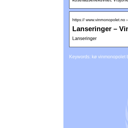
https:// www.vinmonopolet.no ›
Lanseringer – V
Lanseringer
Keywords: kø vinmonopolet 