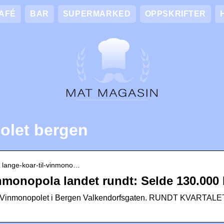
AFÉ
BAR
SUPERMARKED
OPPSKRIFTER
olet bergen
 › lange-koar-til-vinmono…
inmonopola landet rundt: Selde 130.000 
l Vinmonopolet i Bergen Valkendorfsgaten. RUNDT KVARTALET: 