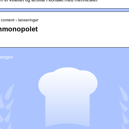
 content › lanseringer
inmonopolet
bergen