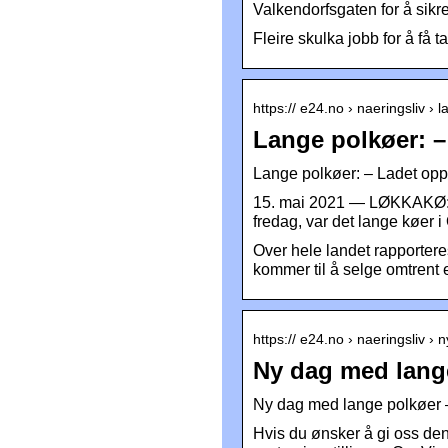
Valkendorfsgaten for å sikre
Fleire skulka jobb for å få 
https:// e24.no › naeringsliv 
Lange polkøer: 
Lange polkøer: – Ladet opp
15. mai 2021 — LØKKAKØ: L
fredag, var det lange køer i
Over hele landet rapportere
kommer til å selge omtrent en
https:// e24.no › naeringsliv 
Ny dag med lang
Ny dag med lange polkøer 
Hvis du ønsker å gi oss denne