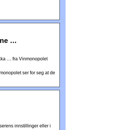
ine …
kka … fra Vinmonopolet
monopolet ser for seg at de
erens innstillinger eller i