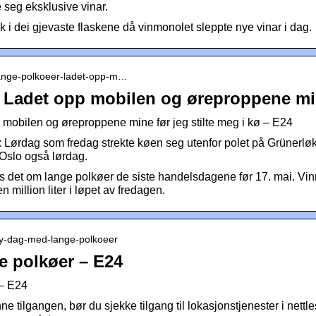
 seg eksklusive vinar.
tak i dei gjevaste flaskene då vinmonolet sleppte nye vinar i dag.
› lange-polkoeer-ladet-opp-m…
– Ladet opp mobilen og øreproppene m
 mobilen og øreproppene mine før jeg stilte meg i kø – E24
ørdag som fredag strekte køen seg utenfor polet på Grünerlø
 Oslo også lørdag.
s det om lange polkøer de siste handelsdagene før 17. mai. Vin
 million liter i løpet av fredagen.
› ny-dag-med-lange-polkoeer
e polkøer – E24
– E24
 tilgangen, bør du sjekke tilgang til lokasjonstjenester i nettles