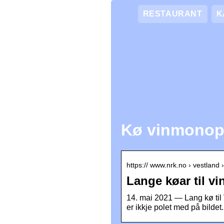
RESTAURANT
K
Kø vinmonop
https:// www.nrk.no › vestland
Lange køar til v
14. mai 2021 — Lang kø ti
er ikkje polet med på bildet.