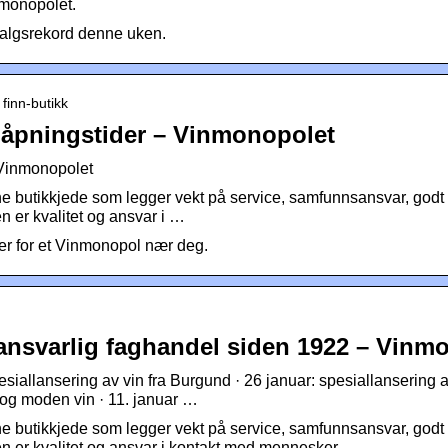
nmonopolet.
salgsrekord denne uken.
finn-butikk
 åpningstider – Vinmonopolet
 Vinmonopolet
 butikkjede som legger vekt på service, samfunnsansvar, godt 
en er kvalitet og ansvar i …
er for et Vinmonopol nær deg.
ansvarlig faghandel siden 1922 – Vinm
esiallansering av vin fra Burgund · 26 januar: spesiallansering 
og moden vin · 11. januar …
 butikkjede som legger vekt på service, samfunnsansvar, godt 
en er kvalitet og ansvar i kontakt med mennesker.