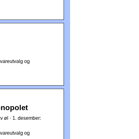
vareutvalg og
onopolet
av øl · 1. desember:
vareutvalg og