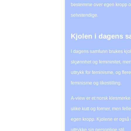
bestemme over egen kropp og 
selvstendige.
Kjolen i dagens 
I dagens samfunn brukes kjol
skjønnhet og femininitet, me
uttrykk for feminisme, og fle
feminisme og likestilling.
A-view er et norsk klesmerke
ulike kutt og former, men felle
egen kropp. Kjolene er også d
uttrykke sin personlige stil.