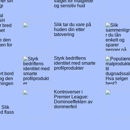
er sin
valget for matglede
gi
og sensitiv hud
al
YAH
Slik tar du vare på
r bred
huden din etter
et
tatovering
e den
en for
Styrk bedriftens
identitet med smarte
profilprodukter
rt bord
og den
mningen
Kontroverser i
Premier League:
Dominoeffekten av
dommerfeil
 Slik
d flass