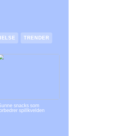
HELSE
TRENDER
Sunne snacks som
forbedrer spillkvelden