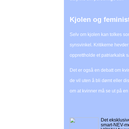
Kjolen og feminist
Selv om kjolen kan tolkes som 
synsvinkel. Kritikerne hevder
opprettholde et patriarkalsk s
Det er også en debatt om kvinn
de vil uten å bli dømt eller 
om at kvinner må se ut på en 
Det eksklusiv
smart-NEV-me