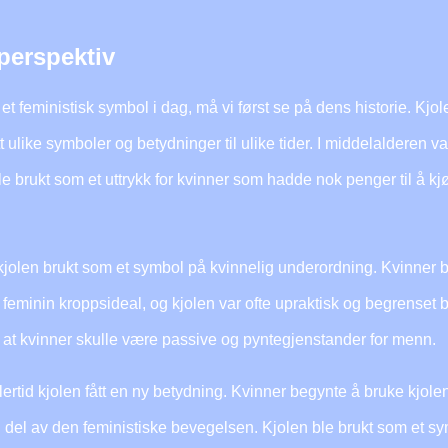
 perspektiv
et feministisk symbol i dag, må vi først se på dens historie. Kjolen
 ulike symboler og betydninger til ulike tider. I middelalderen v
e brukt som et uttrykk for kvinner som hadde nok penger til å kjøp
 kjolen brukt som et symbol på kvinnelig underordning. Kvinner bl
 feminin kroppsideal, og kjolen var ofte upraktisk og begrenset b
 at kvinner skulle være passive og pyntegjenstander for menn.
idlertid kjolen fått en ny betydning. Kvinner begynte å bruke kjo
del av den feministiske bevegelsen. Kjolen ble brukt som et symb