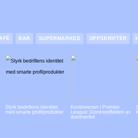
AFÉ
BAR
SUPERMARKED
OPPSKRIFTER
Styrk bedriftens identitet
Kontroverser i Premier
med smarte profilprodukter
League: Dominoeffekten av
dommerfeil