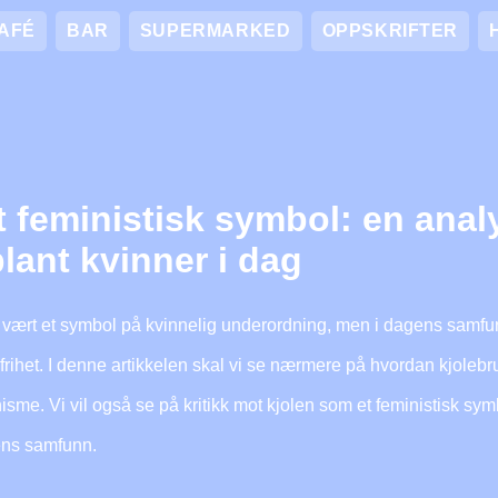
AFÉ
BAR
SUPERMARKED
OPPSKRIFTER
 feministisk symbol: en anal
lant kvinner i dag
n vært et symbol på kvinnelig underordning, men i dagens samf
rihet. I denne artikkelen skal vi se nærmere på hvordan kjolebr
nisme. Vi vil også se på kritikk mot kjolen som et feministisk sy
gens samfunn.