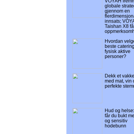
VOYAH fremm
globale strate
gjennom en
flerdimensjon
innsats; VO
Taishan X8 få
oppmerksomh
Hvordan velg
beste catering
fysisk aktive
personer?
Dekk et vakke
med mat, vin 
perfekte ste
Hud og helse:
får du bukt me
og sensitiv
hodebunn