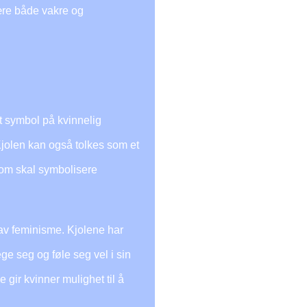
ære både vakre og
t symbol på kvinnelig
Kjolen kan også tolkes som et
 som skal symbolisere
 av feminisme. Kjolene har
vege seg og føle seg vel i sin
gir kvinner mulighet til å