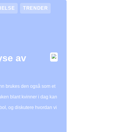
HELSE
TRENDER
yse av
unn brukes den også som et
uken blant kvinner i dag kan
mbol, og diskutere hvordan vi