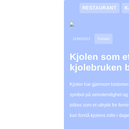
RESTAURANT
K
11/06/2023
Trender
Kjolen som et
kjolebruken b
Kjolen har gjennom historie
symbol på selvstendighet og f
tolkes som et uttrykk for femi
kan forstå kjolens rolle i da