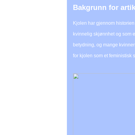
Bakgrunn for arti
Kjolen har gjennom historien 
kvinnelig skjønnhet og som et
betydning, og mange kvinner b
for kjolen som et feministis