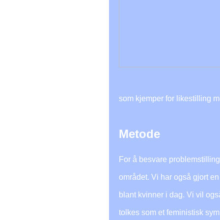
som kjemper for likestilling 
Metode
For å besvare problemstilling
området. Vi har også gjort e
blant kvinner i dag. Vi vil o
tolkes som et feministisk sym