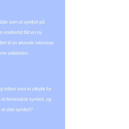
t både som et symbol på
imidlertid fått en ny
ført til en økende interesse
nne artikkelen.
 tolkes som et uttrykk for
 et feministisk symbol, og
 et slikt symbol?