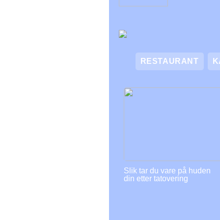
RESTAURANT
K
Slik tar du vare på huden
din etter tatovering