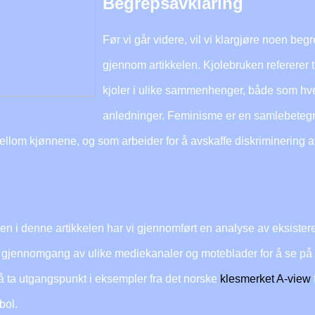
Begrepsavklaring
Før vi går videre, vil vi klargjøre noen begr
gjennom artikkelen. Kjolebruken refererer t
kjoler i ulike sammenhenger, både som hv
anledninger. Feminisme er en samlebetegn
mellom kjønnene, og som arbeider for å avskaffe diskriminering a
en i denne artikkelen har vi gjennomført en analyse av eksistere
n gjennomgang av ulike mediekanaler og moteblader for å se på h
gså ta utgangspunkt i eksempler fra det norske
klesmerket A-view
bol.