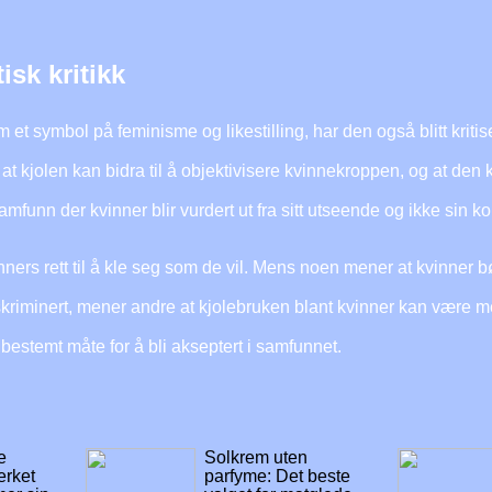
isk kritikk
et symbol på feminisme og likestilling, har den også blitt kritise
 at kjolen kan bidra til å objektivisere kvinnekroppen, og at de
amfunn der kvinner blir vurdert ut fra sitt utseende og ikke sin 
ers rett til å kle seg som de vil. Mens noen mener at kvinner bør
diskriminert, mener andre at kjolebruken blant kvinner kan være m
bestemt måte for å bli akseptert i samfunnet.
e
Solkrem uten
rket
parfyme: Det beste