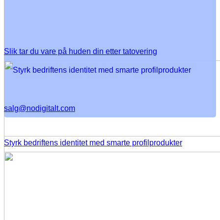
Slik tar du vare på huden din etter tatovering
salg@nodigitalt.com
Styrk bedriftens identitet med smarte profilprodukter