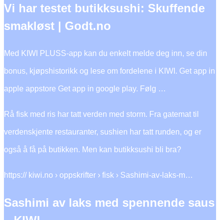
Vi har testet butikksushi: Skuffende
smakløst | Godt.no
Med KIWI PLUSS-app kan du enkelt melde deg inn, se din
bonus, kjøpshistorikk og lese om fordelene i KIWI. Get app in
apple appstore Get app in google play. Følg …
Rå fisk med ris har tatt verden med storm. Fra gatemat til
verdenskjente restauranter, sushien har tatt runden, og er
også å få på butikken. Men kan butikksushi bli bra?
https:// kiwi.no › oppskrifter › fisk › Sashimi-av-laks-m…
Sashimi av laks med spennende saus