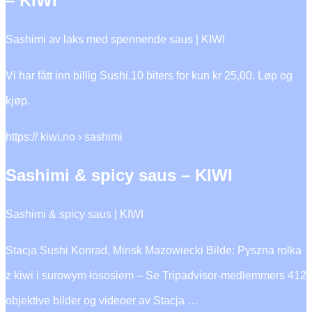
– KIWI
Sashimi av laks med spennende saus | KIWI
Vi har fått inn billig Sushi.10 biters for kun kr 25,00. Løp og
kjøp.
https:// kiwi.no › sashimi
Sashimi & spicy saus – KIWI
Sashimi & spicy saus | KIWI
Stacja Sushi Konrad, Minsk Mazowiecki Bilde: Pyszna rolka
z kiwi i surowym łososiem – Se Tripadvisor-medlemmers 412
objektive bilder og videoer av Stacja …