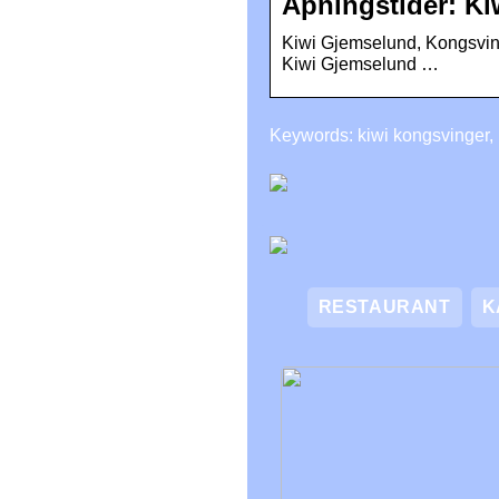
Åpningstider: K
Kiwi Gjemselund, Kongsvinge
Kiwi Gjemselund …
Keywords: kiwi kongsvinger, 
RESTAURANT
K