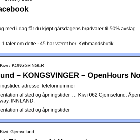
Facebook
g med i dag får du kjøpt gårsdagens brødvarer til 50% avslag.
 1 taler om dette · 45 har været her. Købmandsbutik
 › Kiwi › KONGSVINGER
elund – KONGSVINGER – OpenHours N
ngstider, adresse, telefonnummer
ntation af sted og åpningstider. … Kiwi 062 Gjemselund. Åpen
way. INNLAND.
ntation af sted og åpningstider
 › Kiwi_Gjemselund