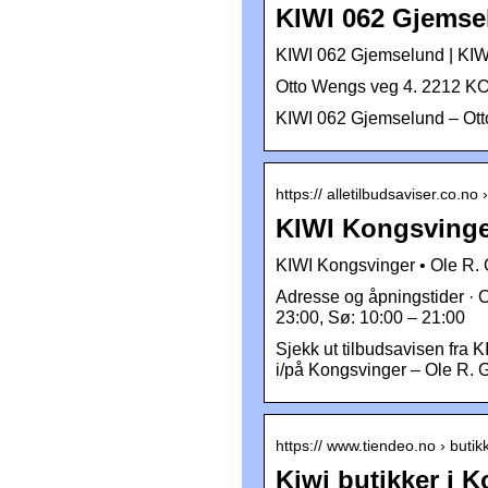
KIWI 062 Gjemse
KIWI 062 Gjemselund | KIW
Otto Wengs veg 4. 2212 K
KIWI 062 Gjemselund – O
https:// alletilbudsaviser.co.n
KIWI Kongsvinger
KIWI Kongsvinger • Ole R. 
Adresse og åpningstider · 
23:00, Sø: 10:00 – 21:00
Sjekk ut tilbudsavisen fra
i/på Kongsvinger – Ole R. 
https:// www.tiendeo.no › butik
Kiwi butikker i 