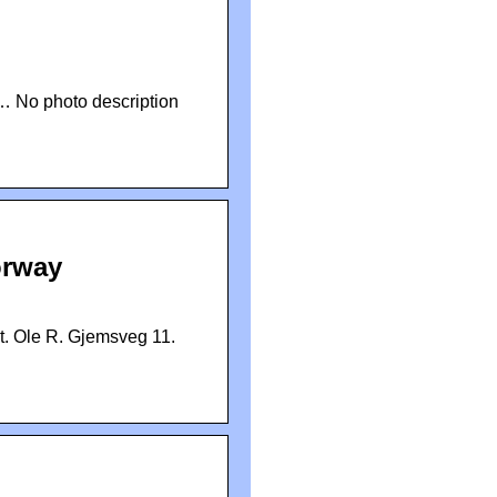
 … No photo description
orway
t. Ole R. Gjemsveg 11.