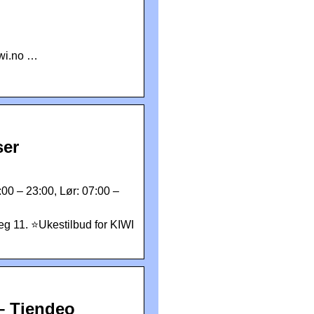
wi.no …
ser
00 – 23:00, Lør: 07:00 –
eg 11. ⭐Ukestilbud for KIWI
 – Tiendeo