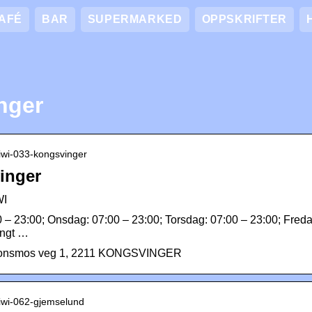
AFÉ
BAR
SUPERMARKED
OPPSKRIFTER
nger
 kiwi-033-kongsvinger
inger
WI
0 – 23:00; Onsdag: 07:00 – 23:00; Torsdag: 07:00 – 23:00; Freda
engt …
Tronsmos veg 1, 2211 KONGSVINGER
 kiwi-062-gjemselund