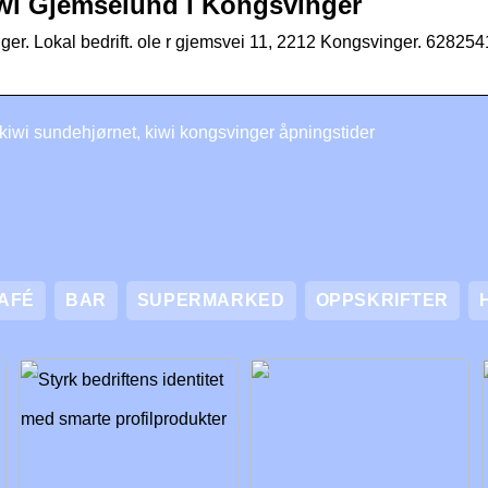
iwi Gjemselund i Kongsvinger
r. Lokal bedrift. ole r gjemsvei 11, 2212 Kongsvinger. 6282541
kiwi sundehjørnet, kiwi kongsvinger åpningstider
AFÉ
BAR
SUPERMARKED
OPPSKRIFTER