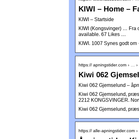
KIWI – Home – 
KIWI – Startside
KIWI (Kongsvinger) … Fra o
available. 67 Likes …
KIWI. 1007 Synes godt om ·
https:// apningstider.com › …
Kiwi 062 Gjems
Kiwi 062 Gjemselund – åpni
Kiwi 062 Gjemselund, præse
2212 KONGSVINGER. Nor
Kiwi 062 Gjemselund, præse
https:// alle-apningstider.com