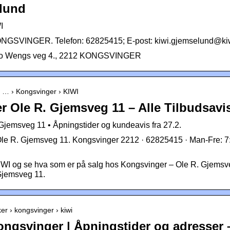
lund
I
ONGSVINGER. Telefon: 62825415; E-post: kiwi.gjemselund@ki
tto Wengs veg 4., 2212 KONGSVINGER
o › … › Kongsvinger › KIWI
 Ole R. Gjemsveg 11 – Alle Tilbudsavi
Gjemsveg 11 • Åpningstider og kundeavis fra 27.2.
Ole R. Gjemsveg 11. Kongsvinger 2212 · 62825415 · Man-Fre: 7:
 KIWI og se hva som er på salg hos Kongsvinger – Ole R. Gjemsv
Gjemsveg 11.
ker › kongsvinger › kiwi
Kongsvinger | Åpningstider og adresser