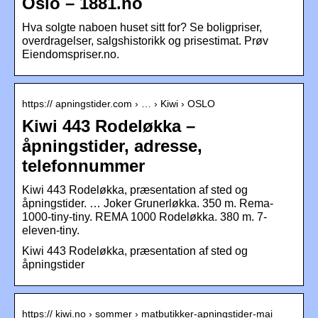
Oslo – 1881.no
Hva solgte naboen huset sitt for? Se boligpriser,
overdragelser, salgshistorikk og prisestimat. Prøv
Eiendomspriser.no.
https:// apningstider.com › … › Kiwi › OSLO
Kiwi 443 Rodeløkka –
åpningstider, adresse,
telefonnummer
Kiwi 443 Rodeløkka, præsentation af sted og
åpningstider. … Joker Grunerløkka. 350 m. Rema-
1000-tiny-tiny. REMA 1000 Rodeløkka. 380 m. 7-
eleven-tiny.
Kiwi 443 Rodeløkka, præsentation af sted og
åpningstider
https:// kiwi.no › sommer › matbutikker-apningstider-mai