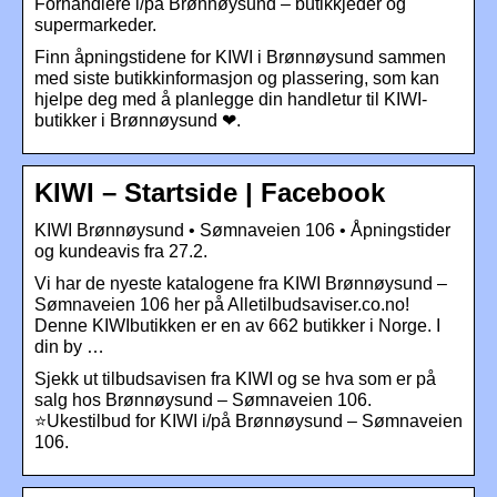
Forhandlere i/på Brønnøysund – butikkjeder og
supermarkeder.
Finn åpningstidene for KIWI i Brønnøysund sammen
med siste butikkinformasjon og plassering, som kan
hjelpe deg med å planlegge din handletur til KIWI-
butikker i Brønnøysund ❤.
KIWI – Startside | Facebook
KIWI Brønnøysund • Sømnaveien 106 • Åpningstider
og kundeavis fra 27.2.
Vi har de nyeste katalogene fra KIWI Brønnøysund –
Sømnaveien 106 her på Alletilbudsaviser.co.no!
Denne KIWIbutikken er en av 662 butikker i Norge. I
din by …
Sjekk ut tilbudsavisen fra KIWI og se hva som er på
salg hos Brønnøysund – Sømnaveien 106.
⭐Ukestilbud for KIWI i/på Brønnøysund – Sømnaveien
106.