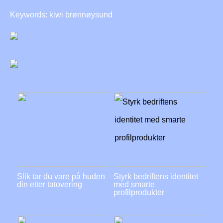
Keywords: kiwi brønnøysund
Slik tar du vare på huden
Styrk bedriftens identitet
din etter tatovering
med smarte
profilprodukter