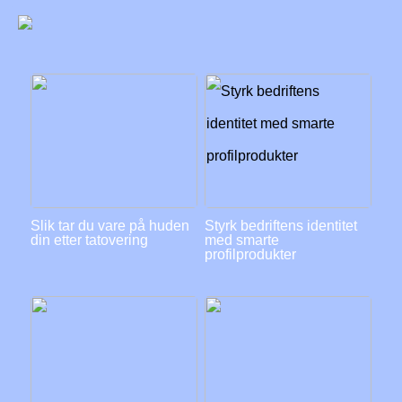
Slik tar du vare på huden
Styrk bedriftens identitet
din etter tatovering
med smarte
profilprodukter