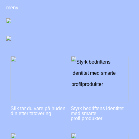
meny
Slik tar du vare på huden
Styrk bedriftens identitet
din etter tatovering
med smarte
profilprodukter