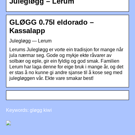
Julegløgg – Lerum
GLØGG 0.75l eldorado –
Kassalapp
Julegløgg — Lerum
Lerums Julegløgg er vorte ein tradisjon for mange når
jula nærmar seg. Gode og mykje ekte råvarer av
solbær og eple, gir ein fyldig og god smak. Familien
Lerum har laga denne for eige bruk i mange år, og det
er stas å no kunne gi andre sjanse til å kose seg med
julegløggen vår. Ekte vare smakar best!
Keywords: gløgg kiwi