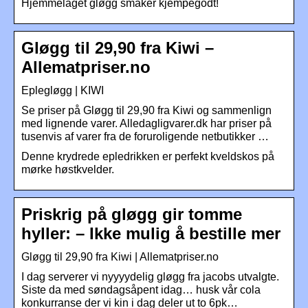
Hjemmelaget gløgg smaker kjempegodt!
Gløgg til 29,90 fra Kiwi –
Allematpriser.no
Eplegløgg | KIWI
Se priser på Gløgg til 29,90 fra Kiwi og sammenlign
med lignende varer. Alledagligvarer.dk har priser på
tusenvis af varer fra de foruroligende netbutikker …
Denne krydrede epledrikken er perfekt kveldskos på
mørke høstkvelder.
Priskrig på gløgg gir tomme
hyller: – Ikke mulig å bestille mer
Gløgg til 29,90 fra Kiwi | Allematpriser.no
I dag serverer vi nyyyydelig gløgg fra jacobs utvalgte.
Siste da med søndagsåpent idag… husk vår cola
konkurranse der vi kin i dag deler ut to 6pk…