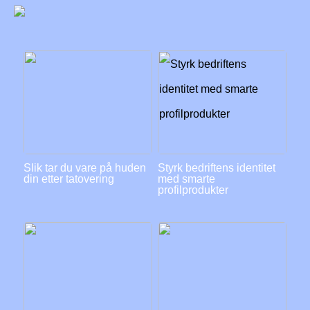
Slik tar du vare på huden
Styrk bedriftens identitet
din etter tatovering
med smarte
profilprodukter