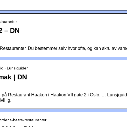
stauranter
2 – DN
. Restauranter. Du bestemmer selv hvor ofte, og kan skru av vars
pic › Lunsjguiden
mak | DN
på Restaurant Haakon i Haakon VII gate 2 i Oslo. … Lunsjguide
villig.
nordens-beste-restauranter