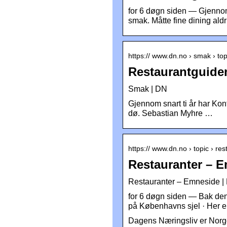
for 6 døgn siden — Gjennom s
smak. Måtte fine dining aldr
https:// www.dn.no › smak › to
Restaurantguide
Smak | DN
Gjennom snart ti år har Kont
dø. Sebastian Myhre …
https:// www.dn.no › topic › re
Restauranter – 
Restauranter – Emneside |
for 6 døgn siden — Bak denn
på Københavns sjel · Her e
Dagens Næringsliv er Norge