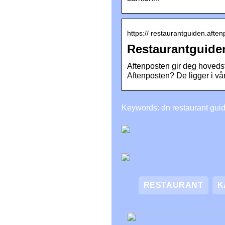
https:// restaurantguiden.afte
Restaurantguiden
Aftenposten gir deg hovedst
Aftenposten? De ligger i v
Keywords: dn restaurant gui
RESTAURANT
K