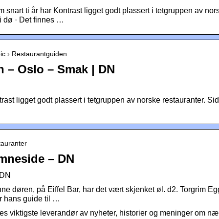
nart ti år har Kontrast ligget godt plassert i tetgruppen av nor
i dø · Det finnes …
pic › Restaurantguiden
n – Oslo – Smak | DN
rast ligget godt plassert i tetgruppen av norske restauranter. Sid
stauranter
Emneside – DN
 DN
e døren, på Eiffel Bar, har det vært skjenket øl. d2. Torgrim Eg
r hans guide til …
s viktigste leverandør av nyheter, historier og meninger om næ