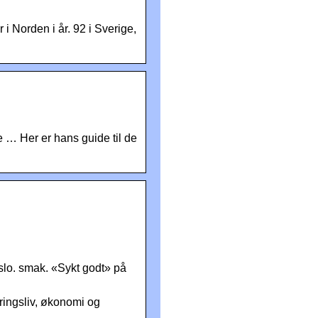
 Norden i år. 92 i Sverige,
e … Her er hans guide til de
slo. smak. «Sykt godt» på
ringsliv, økonomi og