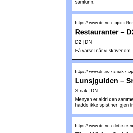
samfunn.
https:// www.dn.no › topic › Re
Restauranter – D
D2 | DN
Få varsel når vi skriver om
https:// www.dn.no › smak › to
Lunsjguiden – S
Smak | DN
Menyen er aldri den samme 
hadde ikke spist her igjen fri
https:// www.dn.no › dette-er-