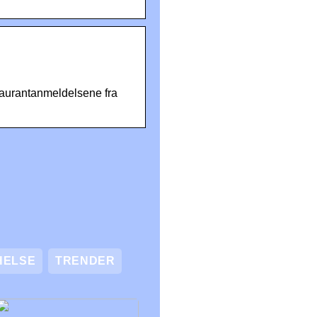
staurantanmeldelsene fra
HELSE
TRENDER