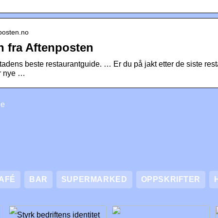
nposten.no
 fra Aftenposten
adens beste restaurantguide. … Er du på jakt etter de siste re
år nye …
de
AFÉ
BAR
SUPERMARKED
OPPSKRIFTER