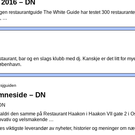
 2016 – DN
n restaurantguide The White Guide har testet 300 restauranter i
, …
urant, bar og en slags klubb med dj. Kanskje er det litt for my
København.
nsjguiden
mneside – DN
 DN
aldri den samme på Restaurant Haakon i Haakon VII gate 2 i O
novativ og velsmakende …
s viktigste leverandør av nyheter, historier og meninger om næ