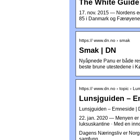
The White Guide
17. nov. 2015 — Nordens ege
85 i Danmark og Færøyene
https:// www.dn.no › smak
Smak | DN
Nyåpnede Panu er både resta
beste brune utestedene i 
https:// www.dn.no › topic › Lu
Lunsjguiden – E
Lunsjguiden – Emneside |
22. jan. 2020 — Menyen er 
luksuskantine · Med en in
Dagens Næringsliv er Norge
samfunn.