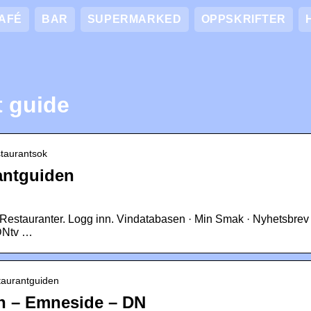
AFÉ
BAR
SUPERMARKED
OPPSKRIFTER
t guide
staurantsok
antguiden
· Restauranter. Logg inn. Vindatabasen · Min Smak · Nyhetsbrev ·
 DNtv …
staurantguiden
n – Emneside – DN