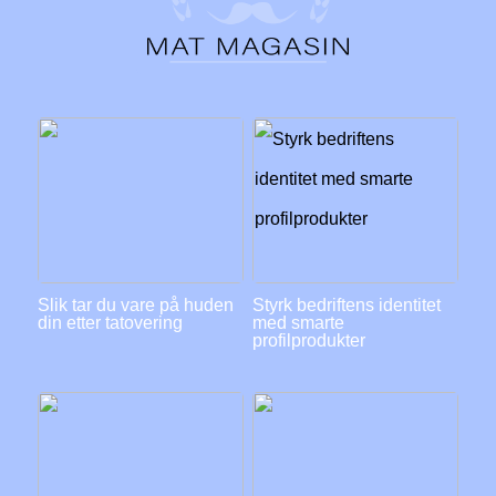
Slik tar du vare på huden
Styrk bedriftens identitet
din etter tatovering
med smarte
profilprodukter