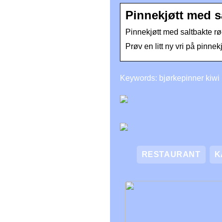
Pinnekjøtt med s
Pinnekjøtt med saltbakte r
Prøv en litt ny vri på pinne
Keywords: bjørkepinner kiwi
RESTAURANT
K