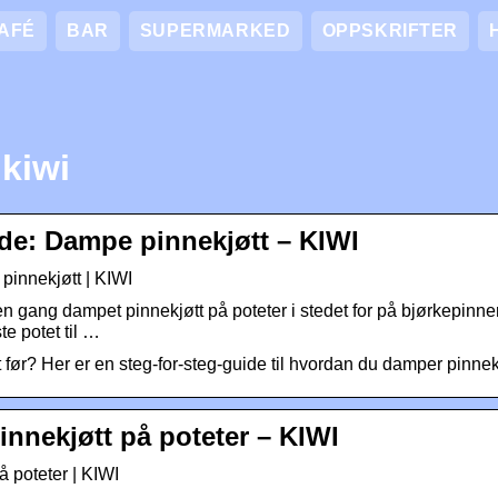
AFÉ
BAR
SUPERMARKED
OPPSKRIFTER
kiwi
ide: Dampe pinnekjøtt – KIWI
pinnekjøtt | KIWI
 gang dampet pinnekjøtt på poteter i stedet for på bjørkepinner
e potet til …
t før? Her er en steg-for-steg-guide til hvordan du damper pinnekjø
innekjøtt på poteter – KIWI
å poteter | KIWI