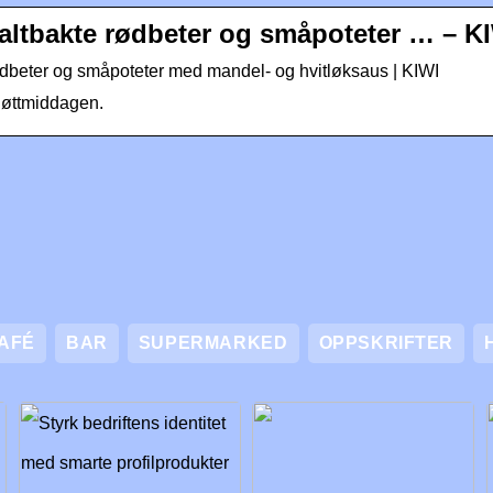
altbakte rødbeter og småpoteter … – K
ødbeter og småpoteter med mandel- og hvitløksaus | KIWI
kjøttmiddagen.
AFÉ
BAR
SUPERMARKED
OPPSKRIFTER