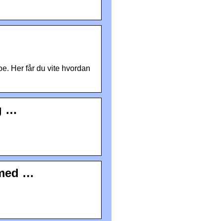
oe. Her får du vite hvordan
g …
 med …