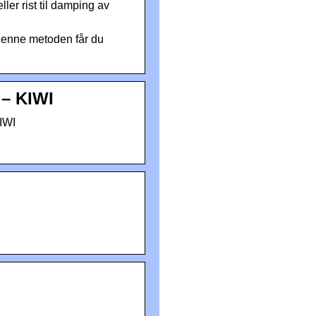
ler rist til damping av
 denne metoden får du
 – KIWI
KIWI