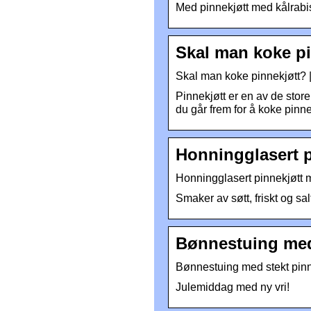
Med pinnekjøtt med kålrabis
Skal man koke pi
Skal man koke pinnekjøtt? 
Pinnekjøtt er en av de store
du går frem for å koke pinne
Honningglasert p
Honningglasert pinnekjøtt m
Smaker av søtt, friskt og s
Bønnestuing med 
Bønnestuing med stekt pinne
Julemiddag med ny vri!