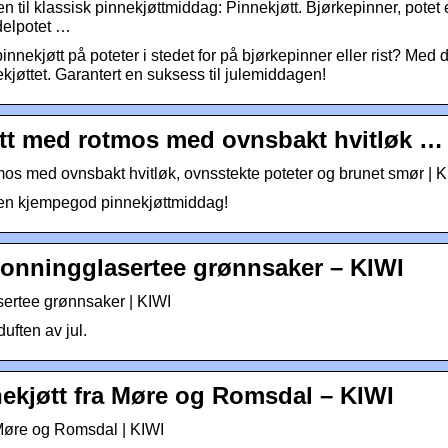
 til klassisk pinnekjøttmiddag: Pinnekjøtt. Bjørkepinner, potet el
ndelpotet …
nekjøtt på poteter i stedet for på bjørkepinner eller rist? Med
ekjøttet. Garantert en suksess til julemiddagen!
tt med rotmos med ovnsbakt hvitløk …
os med ovnsbakt hvitløk, ovnsstekte poteter og brunet smør | 
il en kjempegod pinnekjøttmiddag!
honningglasertee grønnsaker – KIWI
ertee grønnsaker | KIWI
uften av jul.
nnekjøtt fra Møre og Romsdal – KIWI
a Møre og Romsdal | KIWI