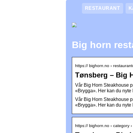
RESTAURANT
K
Big horn res
https:// bighorn.no › restauran
Tønsberg – Big 
Vår Big Horn Steakhouse på 
«Brygga». Her kan du nyte
Vår Big Horn Steakhouse på 
«Brygga». Her kan du nyte
https:// bighorn.no › category 