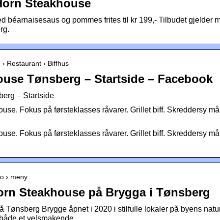
Horn Steakhouse
med béarnaisesaus og pommes frites til kr 199,- Tilbudet gjelder ma
rg.
› Restaurant › Biffhus
ouse Tønsberg – Startside – Facebook
erg – Startside
use. Fokus på førsteklasses råvarer. Grillet biff. Skreddersy 
use. Fokus på førsteklasses råvarer. Grillet biff. Skreddersy 
no › meny
Horn Steakhouse på Brygga i Tønsberg
Tønsberg Brygge åpnet i 2020 i stilfulle lokaler på byens natu
 både et velsmakende …