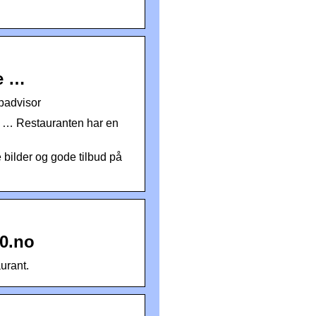
e …
padvisor
 … Restauranten har en
bilder og gode tilbud på
0.no
urant.