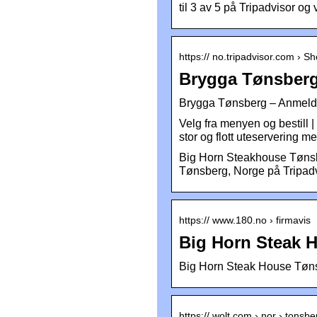
til 3 av 5 på Tripadvisor og
https:// no.tripadvisor.com 
Brygga Tønsberg
Brygga Tønsberg – Anmelde
Velg fra menyen og bestil
stor og flott uteservering m
Big Horn Steakhouse Tønsbe
Tønsberg, Norge på Tripadv
https:// www.180.no › firmavis
Big Horn Steak 
Big Horn Steak House Tønsb
https:// wolt.com › nor › tonsb