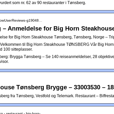
 vurdert som nr. 62 av 90 restauranter i Tønsberg.
› ShowUserReviews-g19048…
 – Anmeldelse for Big Horn Steakhous
lse for Big Horn Steakhouse Tønsberg, Tønsberg, Norge – Tri
l | Velkommen til Big Horn Steakhouse TØNSBERG Vår Big Horn
ed 100 sitteplasser.
rg: Brygga Tønsberg – Se 140 reiseanmeldelser, 28 objektive 
isor.
House Tønsberg Brygge – 33003530 – 18
erg fra Tønsberg, Vestfold og Telemark. Restaurant – Biffresta
erg › restaurant › big-horn-…