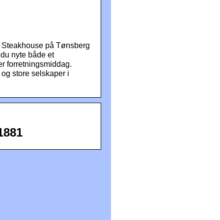
g
n Steakhouse på Tønsberg
 du nyte både et
er forretningsmiddag.
 og store selskaper i
1881