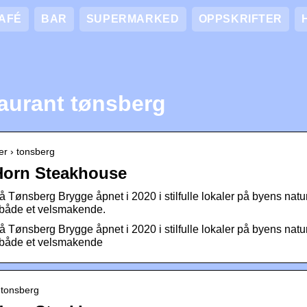
AFÉ
BAR
SUPERMARKED
OPPSKRIFTER
taurant tønsberg
ter › tonsberg
Horn Steakhouse
Tønsberg Brygge åpnet i 2020 i stilfulle lokaler på byens natu
 både et velsmakende.
Tønsberg Brygge åpnet i 2020 i stilfulle lokaler på byens natu
 både et velsmakende
› tonsberg