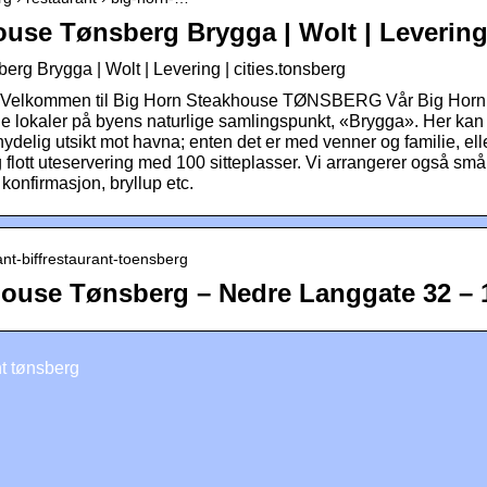
use Tønsberg Brygga | Wolt | Leverin
rg Brygga | Wolt | Levering | cities.tonsberg
l | Velkommen til Big Horn Steakhouse TØNSBERG Vår Big Hor
ulle lokaler på byens naturlige samlingspunkt, «Brygga». Her kan
delig utsikt mot havna; enten det er med venner og familie, ell
 flott uteservering med 100 sitteplasser. Vi arrangerer også små
konfirmasjon, bryllup etc.
ant-biffrestaurant-toensberg
House Tønsberg – Nedre Langgate 32 – 
t tønsberg