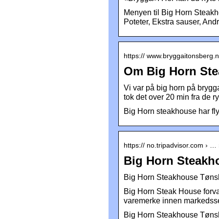
Menyen til Big Horn Steakho
Poteter, Ekstra sauser, And
https:// www.bryggaitonsberg.
Om Big Horn Ste
Vi var på big horn på brygg
tok det over 20 min fra de r
Big Horn steakhouse har fly
https:// no.tripadvisor.com › 
Big Horn Steakh
Big Horn Steakhouse Tønsb
Big Horn Steak House forva
varemerke innen markedsseg
Big Horn Steakhouse Tønsb