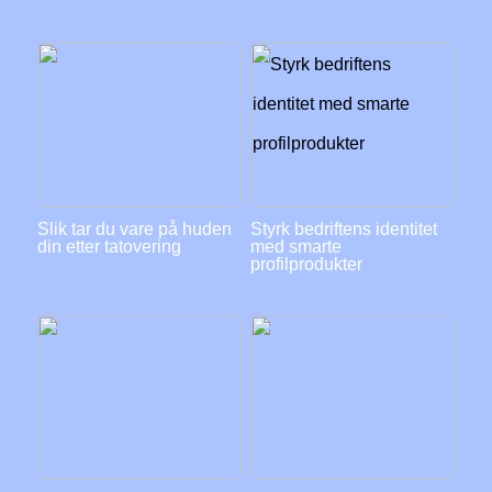
Slik tar du vare på huden
Styrk bedriftens identitet
din etter tatovering
med smarte
profilprodukter