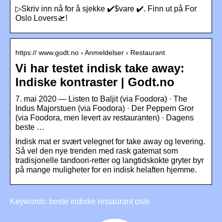
▷Skriv inn nå for å sjekke ✔️$vare ✔️. Finn ut på For
Oslo Lovers🛫!
https:// www.godt.no › Anmeldelser › Restaurant
Vi har testet indisk take away:
Indiske kontraster | Godt.no
7. mai 2020 — Listen to Baljit (via Foodora) · The
Indus Majorstuen (via Foodora) · Der Peppern Gror
(via Foodora, men levert av restauranten) · Dagens
beste …
Indisk mat er svært velegnet for take away og levering.
Så vel den nye trenden med rask gatemat som
tradisjonelle tandoori-retter og langtidskokte gryter byr
på mange muligheter for en indisk helaften hjemme.
Keywords: beste indiske restaurant oslo