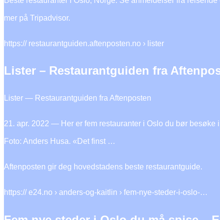
Beste restauranter i Oslo, Norge: Se anmeldelser fra reisende o
mer på Tripadvisor.
https:// restaurantguiden.aftenposten.no › lister
Lister – Restaurantguiden fra Aftenpo
Lister — Restaurantguiden fra Aftenposten
21. apr. 2022 — Her er fem restauranter i Oslo du bør besøke i
Foto: Anders Husa. «Det finst …
Aftenposten gir deg hovedstadens beste restaurantguide.
https:// e24.no › anders-og-kaitlin › fem-nye-steder-i-oslo-…
Fem nye steder i Oslo du må spise – 