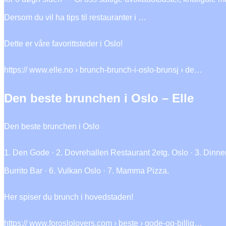
Dersom du vil ha tips til restauranter i …
Dette er våre favorittsteder i Oslo!
https:// www.elle.no › brunch-brunch-i-oslo-brunsj › de…
Den beste brunchen i Oslo – Elle
Den beste brunchen i Oslo
1. Den Gode · 2. Dovrehallen Restaurant 2etg. Oslo · 3. Dinne
Burrito Bar · 6. Vulkan Oslo · 7. Mamma Pizza.
Her spiser du brunch i hovedstaden!
https:// www.foroslolovers.com › beste › gode-og-billig…