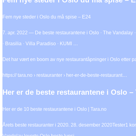
Fem nye steder i Oslo du må spise – E24
7. apr. 2022 — De beste restaurantene i Oslo · The Vandalay · 
· Brasilia · Villa Paradiso · KUMI …
Det har vært en boom av nye restaurantåpninger i Oslo etter 
https:// tara.no › restauranter › her-er-de-beste-restaurant…
Her er de beste restaurantene i Oslo –
Her er de 10 beste restaurantene i Oslo | Tara.no
Årets beste restauranter i 2020. 28. desember 2020Tester
Vandelay leverte Oslo beste lunsj, …