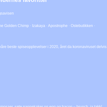
agsavisen
 The Golden Chimp · Izakaya · Apostrophe · Ostebutikken ·
 våre beste spiseopplevelser i 2020, året da koronaviruset delvis
mimosaer, søte pannekaker og egg og bacon – brunch, ja takk!