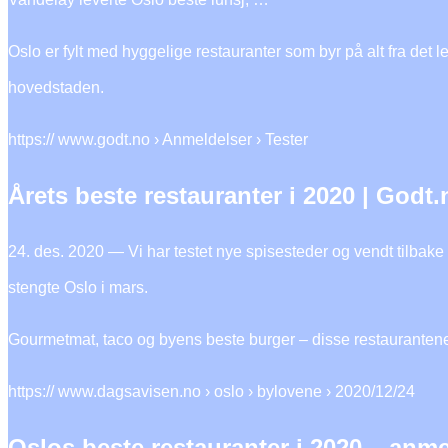
Oslo er fylt med hyggelige restauranter som byr på alt fra det le
hovedstaden.
https:// www.godt.no › Anmeldelser › Tester
Årets beste restauranter i 2020 | Godt.
24. des. 2020 — Vi har testet nye spisesteder og vendt tilbake
stengte Oslo i mars.
Gourmetmat, taco og byens beste burger – disse restaurantene f
https:// www.dagsavisen.no › oslo › bylovene › 2020/12/24
Oslos beste restauranter i 2020 – anme