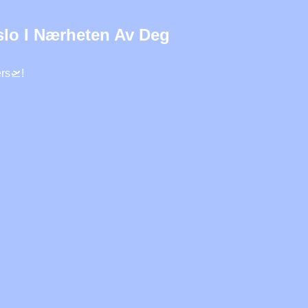
slo I Nærheten Av Deg
ers🛫!