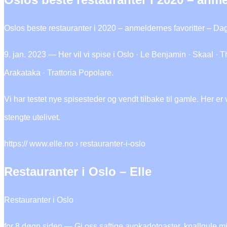
Oslos beste restauranter i 2020 – anmeldernes favoritter – D
9. jan. 2023 — Her vil vi spise i Oslo · Le Benjamin · Skaal ·
Arakataka · Trattoria Popolare.
Vi har testet nye spisesteder og vendt tilbake til gamle. Her er
stengte utelivet.
https:// www.elle.no › restauranter-i-oslo
Restauranter i Oslo – Elle
Restauranter i Oslo
for 8 døgn siden — Gi oss saftige avokadotoaster, knallgule 