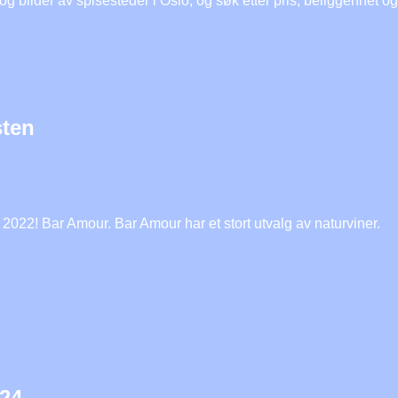
g bilder av spisesteder i Oslo, og søk etter pris, beliggenhet og
sten
 2022! Bar Amour. Bar Amour har et stort utvalg av naturviner.
E24