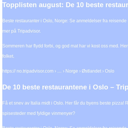
Topplisten august: De 10 beste restau
Beste restauranter i Oslo, Norge: Se anmeldelser fra reisende o
mer på Tripadvisor.
Sommeren har flydd forbi, og god mat har vi kost oss med. Her 
folket.
https:// no.tripadvisor.com › … › Norge › Østlandet › Oslo
De 10 beste restaurantene i Oslo – Tri
Få et snev av Italia midt i Oslo. Her får du byens beste pizza!
spisesteder med fyldige vinmenyer?