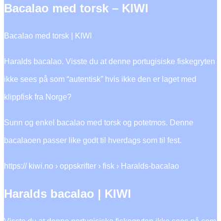
Bacalao med torsk – KIWI
Bacalao med torsk | KIWI
Haralds bacalao. Visste du at denne portugisiske fiskegryten
ikke sees på som “autentisk” hvis ikke den er laget med
klippfisk fra Norge?
Sunn og enkel bacalao med torsk og potetmos. Denne
bacalaoen passer like godt til hverdags som til fest.
https:// kiwi.no › oppskrifter › fisk › Haralds-bacalao
Haralds bacalao | KIWI