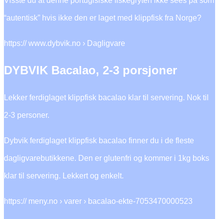
Visste du at denne portugisiske fiskegryten ikke sees på som
“autentisk” hvis ikke den er laget med klippfisk fra Norge?
https:// www.dybvik.no › Dagligvare
DYBVIK Bacalao, 2-3 porsjoner
Lekker ferdiglaget klippfisk bacalao klar til servering. Nok til
2-3 personer.
Dybvik ferdiglaget klippfisk bacalao finner du i de fleste
dagligvarebutikkene. Den er glutenfri og kommer i 1kg boks
klar til servering. Lekkert og enkelt.
https:// meny.no › varer › bacalao-ekte-7053470000523