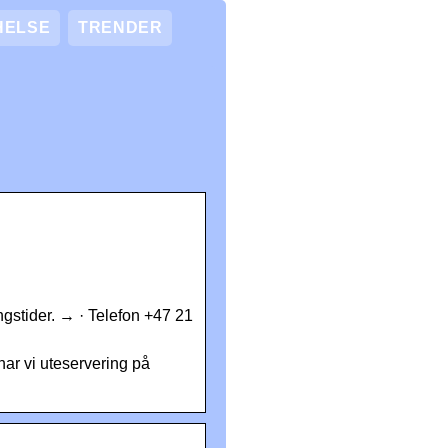
HELSE
TRENDER
ngstider. → · Telefon +47 21
har vi uteservering på