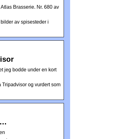
 Atlas Brasserie. Nr. 680 av
bilder av spisesteder i
isor
et jeg bodde under en kort
på Tripadvisor og vurdert som
 …
sen