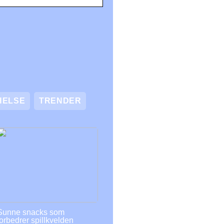
HELSE
TRENDER
Sunne snacks som
forbedrer spillkvelden