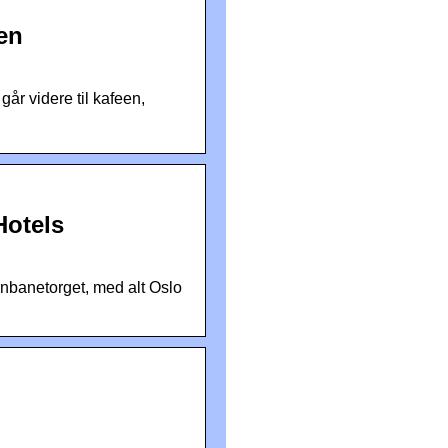
jen
år videre til kafeen,
Hotels
rnbanetorget, med alt Oslo