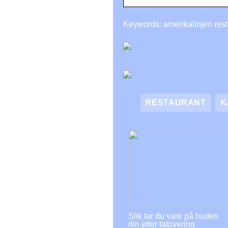
Keywords: amerikalinjen rest
RESTAURANT
K
Slik tar du vare på huden
din etter tatovering