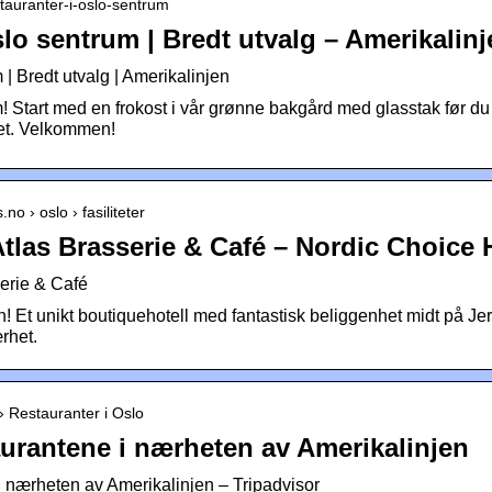
stauranter-i-oslo-sentrum
slo sentrum | Bredt utvalg – Amerikalin
 | Bredt utvalg | Amerikalinjen
! Start med en frokost i vår grønne bakgård med glasstak før du g
iet. Velkommen!
no › oslo › fasiliteter
Atlas Brasserie & Café – Nordic Choice 
serie & Café
! Et unikt boutiquehotell med fantastisk beliggenhet midt på Je
rhet.
 › Restauranter i Oslo
aurantene i nærheten av Amerikalinjen
i nærheten av Amerikalinjen – Tripadvisor