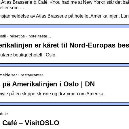
 Atlas Brasserie & Café. «You had me at New York» står det ba
Det er som …
nsjanmeldelse av Atlas Brasserie på hotellet Amerikalinjen. Lu
stil › reisetips › hotellteste…
rikalinjen er kåret til Nord-Europas bes
pulære boutiquehotell i Oslo.
meldelser › restauranter
 på Amerikalinjen i Oslo | DN
n myte på en skipperskrøne og drømmen om Amerika.
odukt
& Café – VisitOSLO