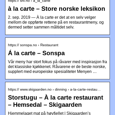
https:// snl.no › à_la_carte
à la carte – Store norske leksikon
2. sep. 2019 — À la carte er det at en selv velger
mellom de oppførte rettene på en restaurantmeny, og
dermed setter sammen måltidet selv.
https:// sonspa.no › Restaurant
Á la carte – Sonspa
Vår meny har stort fokus på råvarer med inspirasjon fra
det klassiske kjøkkenet. Råvarene er de beste norske,
supplert med europeiske spesialiteter Menyen …
https:// www.skigaarden.no › dinning › a-la-carte-restau…
Storstugu – À la carte restaurant
– Hemsedal – Skigaarden
Hjemmelaget mat på høyfjellet | Skigaarden’s