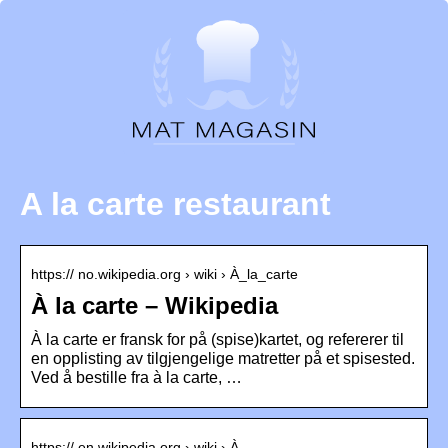
A la carte restaurant
https:// no.wikipedia.org › wiki › À_la_carte
À la carte – Wikipedia
À la carte er fransk for på (spise)kartet, og refererer til
en opplisting av tilgjengelige matretter på et spisested.
Ved å bestille fra à la carte, …
https:// en.wikipedia.org › wiki › À…